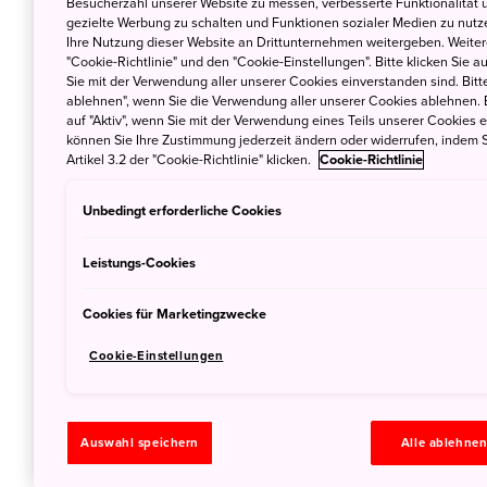
Besucherzahl unserer Website zu messen, verbesserte Funktionalität u
sollen nicht nur die touristischen Kerngebi
gezielte Werbung zu schalten und Funktionen sozialer Medien zu nutz
sondern tiefer in die japanische Kultur ei
Ihre Nutzung dieser Website an Drittunternehmen weitergeben. Weitere
"Cookie-Richtlinie" und den "Cookie-Einstellungen". Bitte klicken Sie a
Land zu bieten hat. Japan umfasst viele ei
Sie mit der Verwendung aller unserer Cookies einverstanden sind. Bitte
Präfekturen, die bequem mit Inlandsflügen ü
ablehnen", wenn Sie die Verwendung aller unserer Cookies ablehnen. 
auf "Aktiv", wenn Sie mit der Verwendung eines Teils unserer Cookies 
Tokio/Narita und Osaka/Kansai erreicht wer
können Sie Ihre Zustimmung jederzeit ändern oder widerrufen, indem S
Artikel 3.2 der "Cookie-Richtlinie" klicken.
Cookie-Richtlinie
Nordamerika und Australien sind die Zielgru
Unbedingt erforderliche Cookies
Leistungs-Cookies
Cookies für Marketingzwecke
Cookie-Einstellungen
Auswahl speichern
Alle ablehne