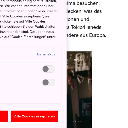
nd Personalisierung bereitzustellen,
ete wie Tokio, Kyoto oder Hiroshima besuchen,
en. Wir können Informationen über
ntauchen und mehr von dem entdecken, was das
 Informationen finden Sie in unserer
uf "Alle Cookies akzeptieren", wenn
nzigartige und sehenswerte Regionen und
 klicken Sie auf "Alle Cookies
ber die internationalen Airports Tokio/Haneda,
Bitte schieben Sie den Wahlschalter
einverstanden sind. Darüber hinaus
den können. Touristen insbesondere aus Europa,
ie auf "Cookie-Einstellungen" unter
ppe für das Projekt.
Immer aktiv
n
Alle Cookies akzeptieren