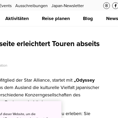
Events
Ausschreibungen
Japan-Newsletter
Aktivitäten
Reise planen
Blog
New
te erleichtert Touren abseits
ation
tglied der Star Alliance, startet mit
„Odyssey
 dem Ausland die kulturelle Vielfalt japanischer
verschiedene Konzerngesellschaften des
en Regierungsbehörden.
 ermutigen, ein Abenteuer zu erleben: Sie
f dieser Website, um die