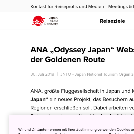
Kontakt für Reiseprofis und Medien
Meetings & 
Reiseziele
ANA „Odyssey Japan“ Websei
der Goldenen Route
30. Juli 2018
JNTO - Japan National Tourism Organiz
ANA, größte Fluggesellschaft in Japan und Mi
Japan“
ein neues Projekt, das Besuchern aus
Regionen erschließen soll. Dabei arbeiten 
Reiseunternehmens Hand in Hand mit lokal
ANA möchte Touristen aus dem Ausland dazu
Wir und Drittunternehmen mit Ihrer Zustimmung verwenden Cookies au