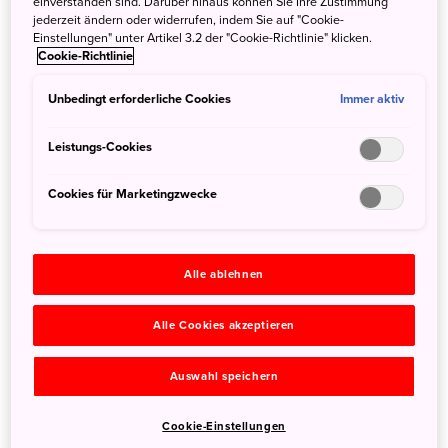
einverstanden sind. Darüber hinaus können Sie Ihre Zustimmung
jederzeit ändern oder widerrufen, indem Sie auf "Cookie-
26. August 2019
JNTO - Japan National Tourism Organization
Einstellungen" unter Artikel 3.2 der "Cookie-Richtlinie" klicken.
Cookie-Richtlinie
Unbedingt erforderliche Cookies
Immer aktiv
Leistungs-Cookies
Cookies für Marketingzwecke
Alle ablehnen
Alle Cookies akzeptieren
Auswahl speichern
Cookie-Einstellungen
Die japanische Fremdenverkehrszentrale launcht