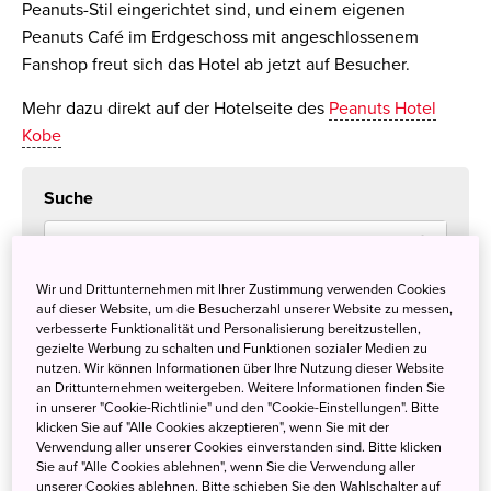
Peanuts-Stil eingerichtet sind, und einem eigenen
Peanuts Café im Erdgeschoss mit angeschlossenem
Fanshop freut sich das Hotel ab jetzt auf Besucher.
Mehr dazu direkt auf der Hotelseite des
Peanuts Hotel
Kobe
Suche
Wir und Drittunternehmen mit Ihrer Zustimmung verwenden Cookies
auf dieser Website, um die Besucherzahl unserer Website zu messen,
verbesserte Funktionalität und Personalisierung bereitzustellen,
Kategorien
gezielte Werbung zu schalten und Funktionen sozialer Medien zu
nutzen. Wir können Informationen über Ihre Nutzung dieser Website
Alle
an Drittunternehmen weitergeben. Weitere Informationen finden Sie
Für die Reisebranche
(119)
in unserer "Cookie-Richtlinie" und den "Cookie-Einstellungen". Bitte
Reisetipp
(75)
klicken Sie auf "Alle Cookies akzeptieren", wenn Sie mit der
Verwendung aller unserer Cookies einverstanden sind. Bitte klicken
Für Medien
(74)
Sie auf "Alle Cookies ablehnen", wenn Sie die Verwendung aller
Japan in Deutschland
(66)
unserer Cookies ablehnen. Bitte schieben Sie den Wahlschalter auf