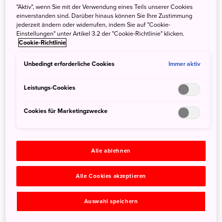
Pressemitteilung
(62)
"Aktiv", wenn Sie mit der Verwendung eines Teils unserer Cookies
einverstanden sind. Darüber hinaus können Sie Ihre Zustimmung
Wichtige Reiseinformationen
(52)
jederzeit ändern oder widerrufen, indem Sie auf "Cookie-
Neues von JNTO
(52)
Einstellungen" unter Artikel 3.2 der "Cookie-Richtlinie" klicken.
Anime- und Popkultur
(46)
Cookie-Richtlinie
Coronavirus
(45)
Unbedingt erforderliche Cookies
Immer aktiv
Attraktionen und Sehenswürdigkeiten
(43)
Pressemitteilung Deutschland
(37)
Leistungs-Cookies
Pressemitteilung Schweiz
(27)
über Japan
(25)
Cookies für Marketingzwecke
Hotels und Unterkünfte
(18)
Informationen von JNTO Partnern | Partners
Information
(17)
Essen und Trinken
(15)
Alle ablehnen
MICE
(15)
Japanische Kultur
(12)
Alle Cookies akzeptieren
Events in Japan
(12)
Winter
(10)
Auswahl speichern
Flüge
(10)
Nachhaltiger Tourismus
(9)