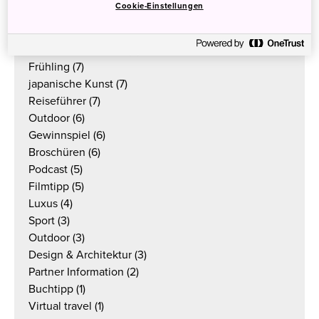
Cookie-Einstellungen
Japan in der Schweiz
(9)
Reisebericht
(8)
Japan in Österreich
(8)
Frühling
(7)
japanische Kunst
(7)
Reiseführer
(7)
Outdoor
(6)
Gewinnspiel
(6)
Broschüren
(6)
Podcast
(5)
Filmtipp
(5)
Luxus
(4)
Sport
(3)
Outdoor
(3)
Design & Architektur
(3)
Partner Information
(2)
Buchtipp
(1)
Virtual travel
(1)