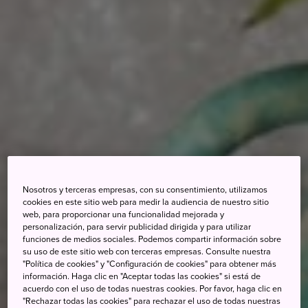
Nosotros y terceras empresas, con su consentimiento, utilizamos
cookies en este sitio web para medir la audiencia de nuestro sitio
web, para proporcionar una funcionalidad mejorada y
personalización, para servir publicidad dirigida y para utilizar
funciones de medios sociales. Podemos compartir información sobre
su uso de este sitio web con terceras empresas. Consulte nuestra
"Política de cookies" y "Configuración de cookies" para obtener más
información. Haga clic en "Aceptar todas las cookies" si está de
acuerdo con el uso de todas nuestras cookies. Por favor, haga clic en
"Rechazar todas las cookies" para rechazar el uso de todas nuestras