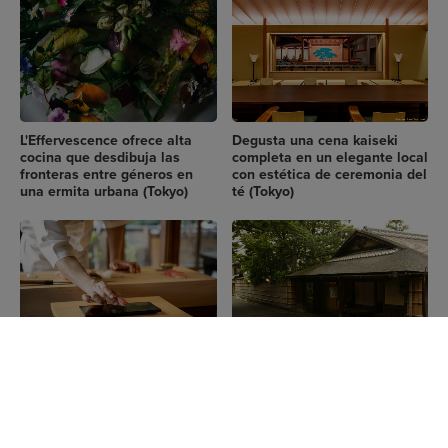
L'Effervescence ofrece alta
Degusta una cena kaiseki
cocina que desdibuja las
completa en un elegante local
fronteras entre géneros en
con estética de ceremonia del
una ermita urbana (Tokyo)
té (Tokyo)
Adéntrate en el mundo del
Un aclamado restaurante de
sushi con experiencias
Kioto con 450 años de
culinarias privadas dirigidas
historia donde se entrelazan
por un chef maestro (Tokyo)
tradición e innovación
culinaria (Kyoto)