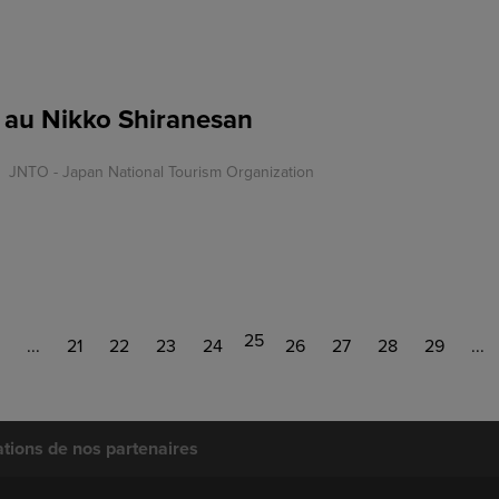
au Nikko Shiranesan
JNTO - Japan National Tourism Organization
25
...
21
22
23
24
26
27
28
29
...
tions de nos partenaires