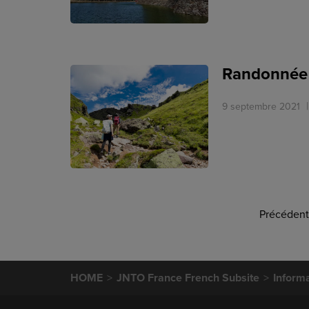
Randonnée 
9 septembre 2021
Précédent
HOME
JNTO France French Subsite
Informa