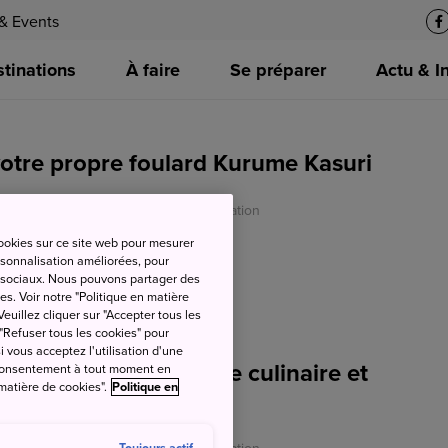
& Events
tinations
À faire
Se préparer
Actu & I
otre propre foulard Kurume Kasuri
TO - Japan National Tourism Organization
cookies sur ce site web pour mesurer
ersonnalisation améliorées, pour
as sociaux. Nous pouvons partager des
es. Voir notre "Politique en matière
euillez cliquer sur "Accepter tous les
 "Refuser tous les cookies" pour
si vous acceptez l'utilisation d'une
nets lance expérience culinaire et
e consentement à tout moment en
 matière de cookies".
Politique en
à Tokyo