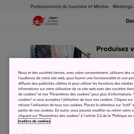
Professionnels du tourisme et Médias
Meetings 
Des
Produisez v
1 octobre 2021
JN
Nous et des sociétés tierces, avec votre consentement, utilisons des 
l'audience de notre site web, pour fournir une fonctionnalité et une p
diffuser des publicités ciblées et pour utiliser les fonctions des médi
informations sur votre utilisation de ce site web avec des sociétés tierc
de cookies" et nos "Paramètres des cookies" pour plus d'informations. V
cookies" si vous acceptez l'utilisation de tous nos cookies. Cliquez sur
refuser l'utilisation de tous nos cookies. Placez le sélecteur sur "actif" 
teamLab Pla
partie de nos cookies. En outre, vous pouvez modifier ou retirer votr
cliquant sur "Paramètres des cookies" à l'article 3.2 de la "Politique en
artistique 
matière de cookies