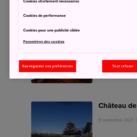
1 octobre 2021
JN
Cookies strictement nécessaires
Cookies de performance
Cookies pour une publicité ciblée
Les meilleu
Paramètres des cookies
dans la pr
9 septembre 2021
Sauvegarder vos préférences
Tout refuser
Château d
9 septembre 2021