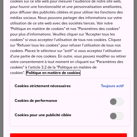
cookies sur ce site web pour mesurer l'audience de notre site web,
expositions, activités et un magasin qui a rassemblé des
pour fournir une fonctionnalité et une personnalisation améliorées,
pour diffuser des publicités ciblées et pour utiliser les fonctions des
souvenirs de Hakata et
médias sociaux. Nous pouvons partager des informations sur votre
des objets rares.
utilisation de ce site web avec des sociétés tierces. Voir notre
Appréciez le charme de Hataka !
"Politique en matière de cookies" et nos "Paramètres des cookies"
pour plus d'informations. Veuillez cliquer sur "Accepter tous les
cookies" si vous acceptez l'utilisation de tous nos cookies. Cliquez
sur "Refuser tous les cookies" pour refuser l'utilisation de tous nos
cookies. Placez le sélecteur sur "actif" si vous acceptez l'utilisation
d'une partie de nos cookies. En outre, vous pouvez modifier ou retirer
votre consentement à tout moment en cliquant sur "Paramètres des
cookies" à l'article 3.2 de la "Politique en matière de
cookies".
Politique en matière de cookies
Cookies strictement nécessaires
Toujours actif
Cookies de performance
Cookies pour une publicité ciblée
Rechercher