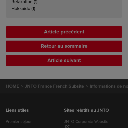
Relaxation
(1)
Hokkaido
(1)
Article précédent
Retour au sommaire
Article suivant
HOME
JNTO France French Subsite
Informations de no
Liens utiles
Sites relatifs au JNTO
Premier séjour
JNTO Corporate Website