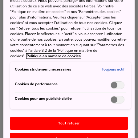
médias sociaux. Nous pouvons partager des informations sur votre
joignables
via notre formulaire de contact
.
utilisation de ce site web avec des sociétés tierces. Voir notre
"Politique en matière de cookies" et nos "Paramètres des cookies"
pour plus d'informations. Veuillez cliquer sur "Accepter tous les
Nous vous remercions pour votre compréhension.
cookies" si vous acceptez l'utilisation de tous nos cookies. Cliquez
sur "Refuser tous les cookies" pour refuser l'utilisation de tous nos
cookies. Placez le sélecteur sur "actif" si vous acceptez l'utilisation
Rechercher
d'une partie de nos cookies. En outre, vous pouvez modifier ou retirer
votre consentement à tout moment en cliquant sur "Paramètres des
cookies" à l'article 3.2 de la "Politique en matière de
cookies".
Politique en matière de cookies
Cookies strictement nécessaires
Toujours actif
Catégories
Cookies de performance
Tout
Jeu-concours
(19)
Cookies pour une publicité ciblée
Evènements
(8)
Coronavirus
(7)
Annonce fermeture
(6)
Tout refuser
Publications
(3)
Outdoor
(3)