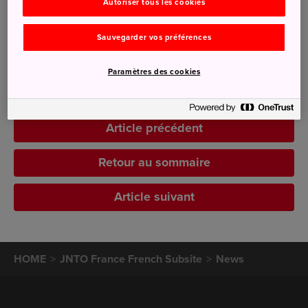
Autoriser tous les cookies
Nature
(2)
Kanto
(1)
Tohoku
(1)
Sauvegarder vos préférences
Kansai
(1)
Chubu
(1)
Paramètres des cookies
Article précédent
Retour au sommaire
Article suivant
HOME
JNTO France French Subsite
News