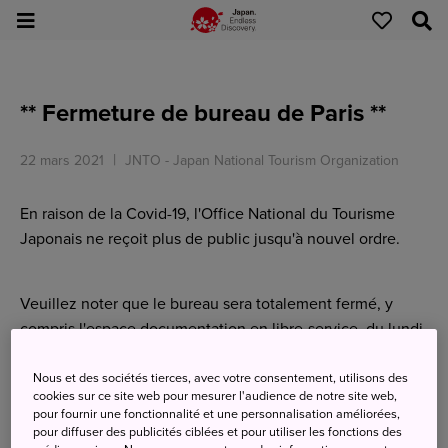
** Fermeture de bureau de Paris **
22 mars 2021
JNTO - Japan National Tourism Organization
En raison de la Covid-19, l'Office National du Tourisme
Japonais ne reçoit plus de public jusqu'à nouvel ordre.
Veuillez noter que le bureau sera totalement fermé, y
compris l'espace documentation en libre-service, du
lundi
22 au vendredi 26 mars
.
Nous ne serons pas en mesure de traiter les demandes
Nous et des sociétés tierces, avec votre consentement, utilisons des
cookies sur ce site web pour mesurer l'audience de notre site web,
d'envoi de brochures pendant cette période mais pour
pour fournir une fonctionnalité et une personnalisation améliorées,
toute demande de renseignements, nous restons
pour diffuser des publicités ciblées et pour utiliser les fonctions des