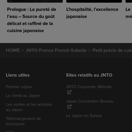
Prologue : La pureté de
L’hospitalité, l’excellence
Le 
l’eau – Source du goût
japonaise
mé
délicat et raffiné de la
cuisine japonaise
HOME
JNTO France French Subsite
Petit précis de cui
Liens utiles
Sites relatifs au JNTO
Premier séjour
JNTO Corporate Website
Le climat au Japon
Japan Convention Bureau
Les visites et les activités
au Japon
Le Japon en Suisse
Téléchargement de
brochures