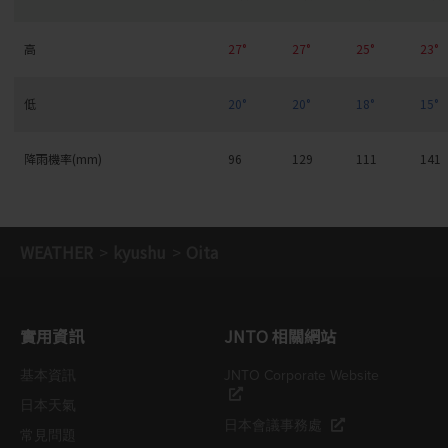
高
27°
27°
25°
23°
低
20°
20°
18°
15°
降雨機率(mm)
96
129
111
141
WEATHER
kyushu
Oita
實用資訊
JNTO 相關網站
基本資訊
JNTO Corporate Website
日本天氣
日本會議事務處
常見問題