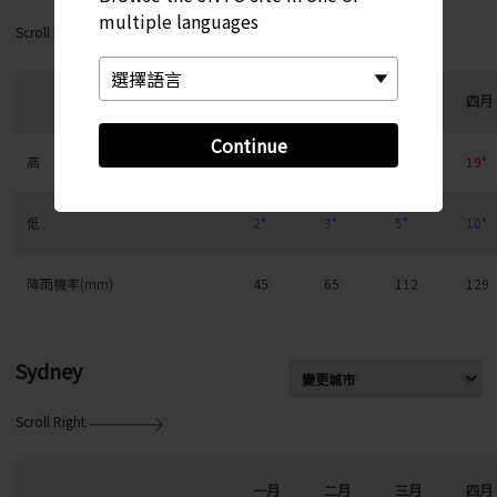
multiple languages
Scroll Right
一月
二月
三月
四月
Continue
高
11°
11°
14°
19°
低
2°
3°
5°
10°
降雨機率(mm)
45
65
112
129
Sydney
Scroll Right
一月
二月
三月
四月