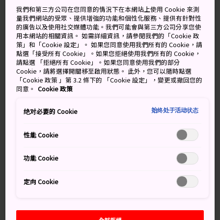
雨天，偶陣停
陰天
我們和第三方公司在您同意的情況下在本網站上使用 Cookie 來測
量我們網站的受眾、提供增強的功能和個性化服務、提供有針對性
的廣告以及使用社交媒體功能。我們可能會與第三方公司分享您使
高
低
降雨機率
高
低
降雨機率
用本網站的相關資訊。 如需詳細資訊，請參閱我們的「Cookie 政
策」和「Cookie 設定」。 如果您同意使用我們所有的 Cookie，請
34°
28°
80%
34°
28°
40%
點選「接受所有 Cookie」。如果您拒絕使用我們所有的 Cookie，
請點選 「拒絕所有 Cookie」。如果您同意使用我們的部分
Cookie，請將選擇開關移至啟用狀態。 此外，您可以隨時點選
「Cookie 政策 」第 3.2 條下的 「Cookie 設定」，變更或撤回您的
降雨
高
低
同意。
Cookie 政策
機率
始终处于活动状态
绝对必要的 Cookie
7 Aug (Friday)
34°
28°
80%
性能 Cookie
8 Aug (Saturday)
34°
28°
40%
功能 Cookie
9 Aug (Sunday)
34°
28°
40%
定向 Cookie
10 Aug (Monday)
34°
27°
30%
11 Aug (Tuesday)
33°
26°
30%
全部拒絕