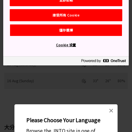
接受所有 Cookie
12 Aug (Wednesday)
32°
25°
20%
儲存選擇
13 Aug (Thursday)
33°
25°
10%
Cookie 设置
14 Aug (Friday)
33°
25°
60%
15 Aug (Saturday)
33°
25°
50%
16 Aug (Sunday)
33°
26°
80%
每月變化趨勢
×
Please Choose Your Language
大分
Browse the JNTO site in one of