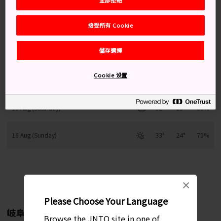
接受所有 Cookie
12 Aug (Wednesday)
34°
24°
50%
儲存選擇
13 Aug (Thursday)
34°
24°
40%
Cookie 设置
14 Aug (Friday)
32°
24°
70%
15 Aug (Saturday)
32°
25°
80%
16 Aug (Sunday)
33°
24°
70%
每月變化趨勢
×
Please Choose Your Language
岐阜
Browse the JNTO site in one of