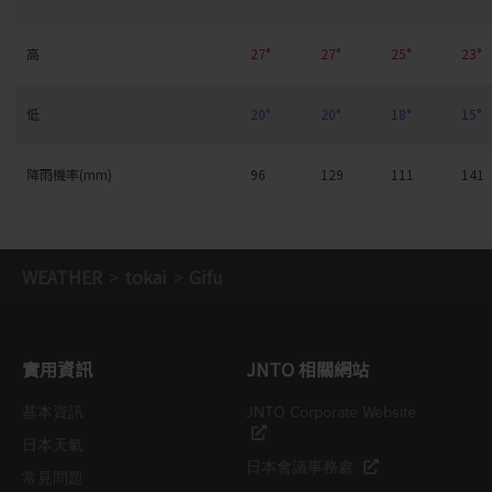
高
27°
27°
25°
23°
低
20°
20°
18°
15°
降雨機率(mm)
96
129
111
141
WEATHER
tokai
Gifu
實用資訊
JNTO 相關網站
基本資訊
JNTO Corporate Website
日本天氣
日本會議事務處
常見問題