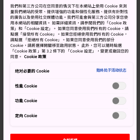
晴天
晴時陣雨
我們和第三方公司在您同意的情況下在本網站上使用 Cookie 來測
量我們網站的受眾、提供增強的功能和個性化服務、提供有針對性
的廣告以及使用社交媒體功能。我們可能會與第三方公司分享您使
高
低
降雨機率
高
低
降雨機率
用本網站的相關資訊。 如需詳細資訊，請參閱我們的「Cookie 政
策」和「Cookie 設定」。 如果您同意使用我們所有的 Cookie，請
36°
27°
40%
34°
26°
50%
點選「接受所有 Cookie」。如果您拒絕使用我們所有的 Cookie，
請點選 「拒絕所有 Cookie」。如果您同意使用我們的部分
Cookie，請將選擇開關移至啟用狀態。 此外，您可以隨時點選
「Cookie 政策 」第 3.2 條下的 「Cookie 設定」，變更或撤回您的
降雨
高
低
同意。
Cookie 政策
機率
始终处于活动状态
绝对必要的 Cookie
7 Aug (Friday)
36°
27°
40%
性能 Cookie
8 Aug (Saturday)
34°
26°
50%
功能 Cookie
9 Aug (Sunday)
34°
26°
60%
定向 Cookie
10 Aug (Monday)
36°
25°
30%
11 Aug (Tuesday)
35°
25°
30%
全部拒絕