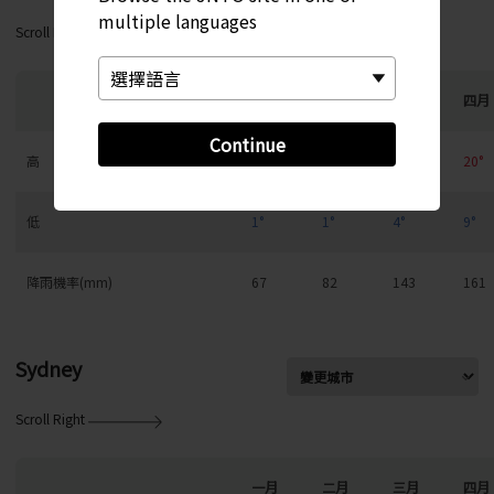
multiple languages
Scroll Right
一月
二月
三月
四月
Continue
高
9°
10°
14°
20°
低
1°
1°
4°
9°
降雨機率(mm)
67
82
143
161
Sydney
Scroll Right
一月
二月
三月
四月