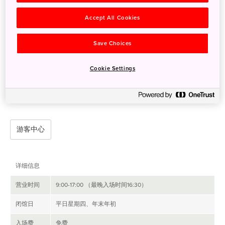
在入口大厅，故事书般的斑斓壁画讲述了奄美大岛多样化生态系统
的发展变迁。展厅里有森林植被和琉球兔等珍稀动物物种的等比例
Accept All Cookies
立体模型。琉球兔为孑遗物种，其特征为短耳、深色皮毛与驼背，
仅可见于奄美大岛和附近的德之岛。当您穿过场馆时，鸟鸣、虫鸣
Save Choices
和雨声不绝于耳，巨型壁挂式投影屏幕上播放着奄美大岛山涧与云
雾森林的瑰丽画面。
Cookie Settings
中心有一家礼品店，出售当地品牌 Devadurga 的 T 恤等各种纪念
品。Devadurga 的面料使用了奄美大岛的传统泥染工艺。
游客中心
详细信息
营业时间
9:00-17:00 （最晚入场时间16:30）
闭馆日
平日星期四、年末年初
入场费
免费