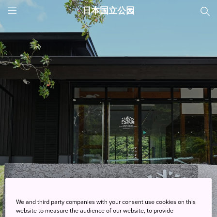
日本国立公园
JNTO
MENU
We and third party companies with your consent use cookies on this
游客中心
website to measure the audience of our website, to provide