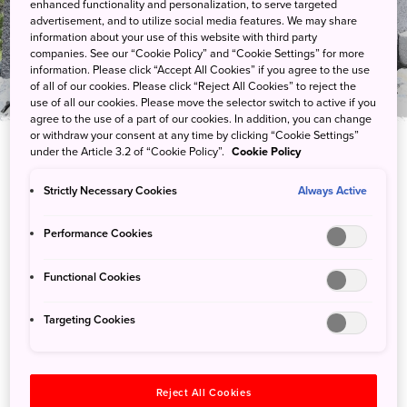
enhanced functionality and personalization, to serve targeted
奄美大岛世界遗产保护中心
advertisement, and to utilize social media features. We may share
information about your use of this website with third party
companies. See our “Cookie Policy” and “Cookie Settings” for more
information. Please click “Accept All Cookies” if you agree to the use
of all of our cookies. Please click “Reject All Cookies” to reject the
use of all our cookies. Please move the selector switch to active if you
agree to the use of a part of our cookies. In addition, you can change
or withdraw your consent at any time by clicking “Cookie Settings”
under the Article 3.2 of “Cookie Policy”.
Cookie Policy
Strictly Necessary Cookies
Always Active
观看沉浸式展览，近距离感受奄美大岛森林中
丰富的生物多样性
Performance Cookies
奄美大岛世界遗产保护中心介绍了奄美大岛亚热带森林中种类繁多
Functional Cookies
的动植物，从迷宫般的红树林到广袤的月桂林，包罗万象。岛上的
森林里生活着许多特有和珍稀物种，包括具有独特进化意义的全球
Targeting Cookies
濒危 (EDGE) 物种。奄美大岛属于奄美群岛国立公园，与德之岛和
冲绳部分地区同属世界自然遗产。您可以在这里了解这一世界自然
遗产地的重要意义。
Reject All Cookies