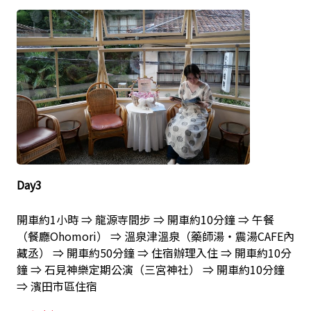
Day3
開車約1小時 ⇒ 龍源寺間步 ⇒ 開車約10分鐘 ⇒ 午餐
（餐廳Ohomori） ⇒ 溫泉津溫泉（藥師湯・震湯CAFE內
藏丞） ⇒ 開車約50分鐘 ⇒ 住宿辦理入住 ⇒ 開車約10分
鐘 ⇒ 石見神樂定期公演（三宮神社） ⇒ 開車約10分鐘
⇒ 濱田市區住宿