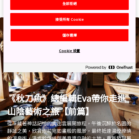
採訪文章​
全部拒絕
接受所有 Cookie
儲存選擇
Cookie 设置
《秋刀魚》總編輯Eva帶你走進
山陰藝術之旅【前篇】
從深藏著神話記憶的奧出雲展開旅程，午後沉醉於名園的
靜謐之美，欣賞眼前宛如畫般的風景，最終抵達湯煙繚繞
的溫泉街，漫步於傳統與美意識交融的土地，重新發現屬