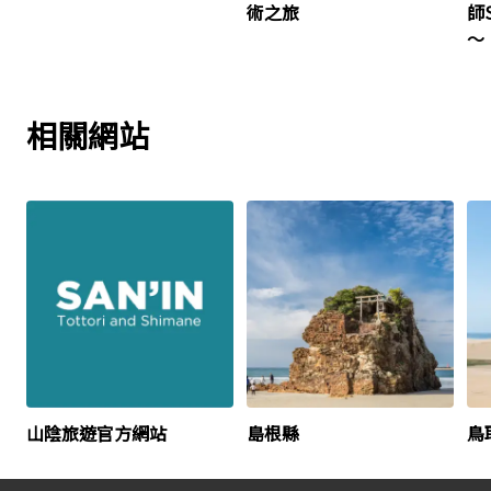
術之旅
師
～
相關網站​
山陰旅遊官方網站
島根縣
鳥