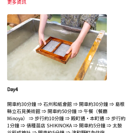
更多資訊
Day4
開車約30分鐘 ⇒ 石州和紙會館 ⇒ 開車約30分鐘 ⇒ 島根
縣立石見美術館 ⇒ 開車約50分鐘 ⇒ 午餐（餐廳
Minoya） ⇒ 步行約10分鐘 ⇒ 殿町通・本町通 ⇒ 步行約
1分鐘 ⇒ 俵種苗店 SHIKINOKA ⇒ 開車約5分鐘 ⇒ 太鼓
谷稻成神社 ⇒ 開車約5分鐘 ⇒ 津和野町內住宿