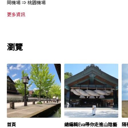
岡機場 ⇒ 桃園機場
更多資訊
瀏覽
首頁
總編輯Eva帶你走進山陰藝
隔