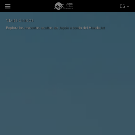
ES
Viajes únicos
Explora los encantos ocultos de Japón a bordo del HondaJet