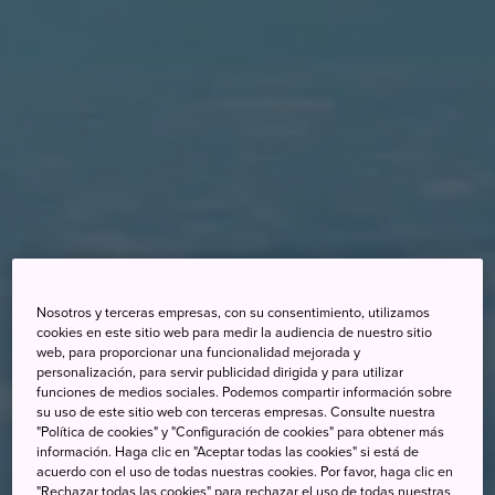
Nosotros y terceras empresas, con su consentimiento, utilizamos
cookies en este sitio web para medir la audiencia de nuestro sitio
web, para proporcionar una funcionalidad mejorada y
personalización, para servir publicidad dirigida y para utilizar
funciones de medios sociales. Podemos compartir información sobre
su uso de este sitio web con terceras empresas. Consulte nuestra
"Política de cookies" y "Configuración de cookies" para obtener más
información. Haga clic en "Aceptar todas las cookies" si está de
acuerdo con el uso de todas nuestras cookies. Por favor, haga clic en
"Rechazar todas las cookies" para rechazar el uso de todas nuestras