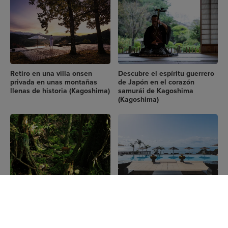
Retiro en una villa onsen
Descubre el espíritu guerrero
privada en unas montañas
de Japón en el corazón
llenas de historia (Kagoshima)
samurái de Kagoshima
(Kagoshima)
Explora la isla de Yakushima
Renueve su espíritu con una
con un guía especializado en
estancia de lujo en un bosque
una excursión privada
milenario (Kagoshima)
(Kagoshima)