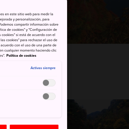
es en este sitio web para medir la
ejorada y personalización, para
s. Podemos compartir información sobre
tica de cookies" y "Configuración de
 cookies" si está de acuerdo con el
 las cookies" para rechazar el uso de
de acuerdo con el uso de una parte de
 en cualquier momento haciendo clic
pón
Hojas otoñales
es".
Política de cookies
Activas siempre
principales