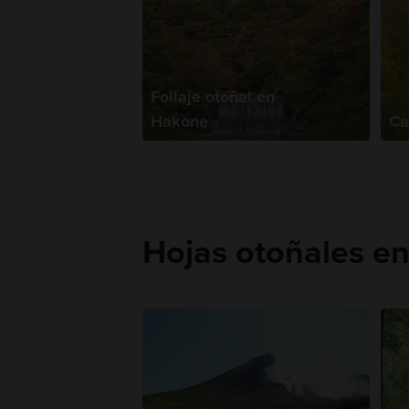
Follaje otoñal en
Hakone
Ca
Hojas otoñales e