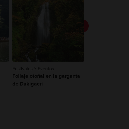
Festivales Y Eventos
Festivales Y Eventos
Follaje otoñal en la garganta
Festival de Otoñ
de Dakigaeri