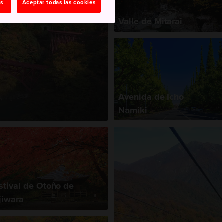
as
Aceptar todas las cookies
Valle de Mitarai
Avenida de Icho
Namiki
stival de Otoño de
jiwara