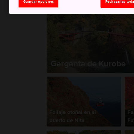
Guardar opciones
Rechazarlas tod
Garganta de Kurobe
Follaje otoñal en el
Fe
puerto de Nita
Fu