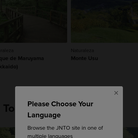
raleza
Naturaleza
que de Maruyama
Monte Usu
kkaido)
×
Please Choose Your
n Tohoku
Language
Browse the JNTO site in one of
multiple languages