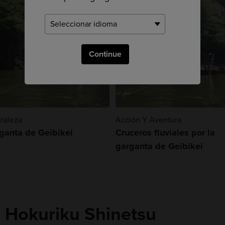
Continue
raleza
Acción Y Aventura
ganta de Geibikei
Cruceros fluviales por la
garganta de Geibikei
n Hokuriku Shinetsu