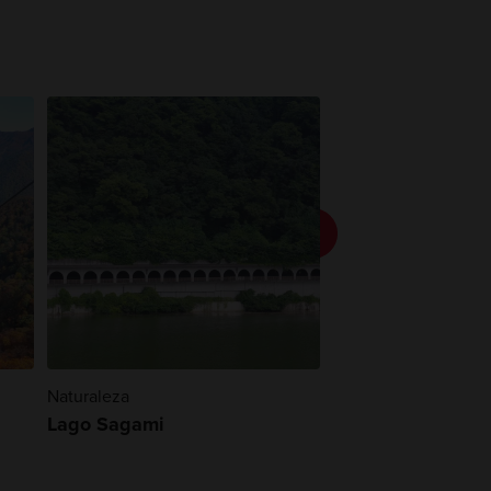
Naturaleza
Festivales Y Eventos
Lago Sagami
Follaje otoñal e