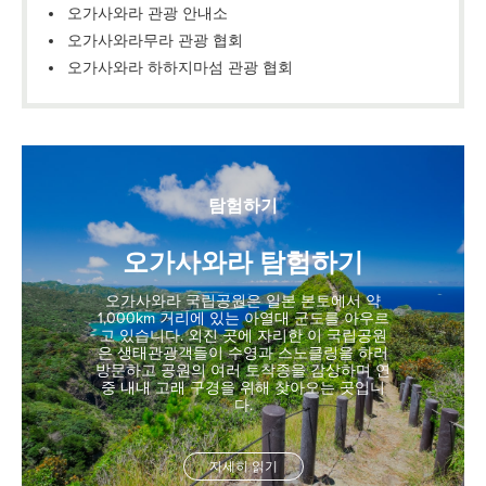
오가사와라 관광 안내소
오가사와라무라 관광 협회
오가사와라 하하지마섬 관광 협회
탐험하기
오가사와라 탐험하기
오가사와라 국립공원은 일본 본토에서 약
1,000km 거리에 있는 아열대 군도를 아우르
고 있습니다. 외진 곳에 자리한 이 국립공원
은 생태관광객들이 수영과 스노클링을 하러
방문하고 공원의 여러 토착종을 감상하며 연
중 내내 고래 구경을 위해 찾아오는 곳입니
다.
자세히 읽기