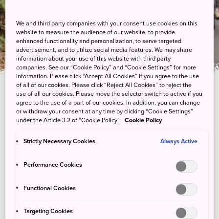
车之旅
We and third party companies with your consent use cookies on this
website to measure the audience of our website, to provide
enhanced functionality and personalization, to serve targeted
advertisement, and to utilize social media features. We may share
information about your use of this website with third party
companies. See our “Cookie Policy” and “Cookie Settings” for more
information. Please click “Accept All Cookies” if you agree to the use
of all of our cookies. Please click “Reject All Cookies” to reject the
use of all our cookies. Please move the selector switch to active if you
agree to the use of a part of our cookies. In addition, you can change
or withdraw your consent at any time by clicking “Cookie Settings”
under the Article 3.2 of “Cookie Policy”.
Cookie Policy
Strictly Necessary Cookies
Always Active
Performance Cookies
Functional Cookies
Targeting Cookies