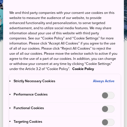
海上皮艇洞窟之旅
We and third party companies with your consent use cookies on this
website to measure the audience of our website, to provide
enhanced functionality and personalization, to serve targeted
advertisement, and to utilize social media features. We may share
information about your use of this website with third party
companies. See our “Cookie Policy” and “Cookie Settings” for more
information. Please click “Accept All Cookies” if you agree to the use
of all of our cookies. Please click “Reject All Cookies” to reject the
use of all our cookies. Please move the selector switch to active if you
agree to the use of a part of our cookies. In addition, you can change
or withdraw your consent at any time by clicking “Cookie Settings”
under the Article 3.2 of “Cookie Policy”.
Cookie Policy
Strictly Necessary Cookies
Always Active
Performance Cookies
Functional Cookies
Targeting Cookies