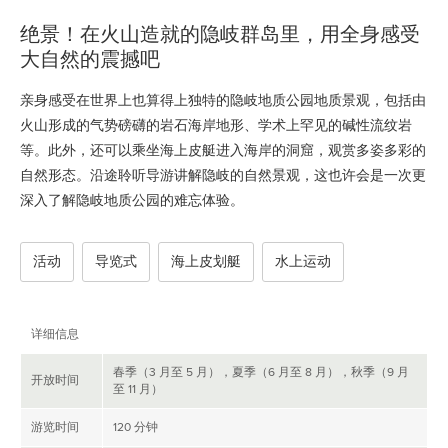
绝景！在火山造就的隐岐群岛里，用全身感受
大自然的震撼吧
亲身感受在世界上也算得上独特的隐岐地质公园地质景观，包括由
火山形成的气势磅礴的岩石海岸地形、学术上罕见的碱性流纹岩
等。此外，还可以乘坐海上皮艇进入海岸的洞窟，观赏多姿多彩的
自然形态。沿途聆听导游讲解隐岐的自然景观，这也许会是一次更
深入了解隐岐地质公园的难忘体验。
活动
导览式
海上皮划艇
水上运动
详细信息
春季（3 月至 5 月），夏季（6 月至 8 月），秋季（9 月
开放时间
至 11 月）
游览时间
120 分钟