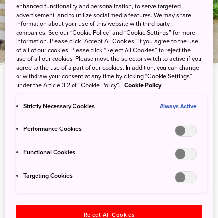
日光汤元游客中心
enhanced functionality and personalization, to serve targeted
advertisement, and to utilize social media features. We may share
information about your use of this website with third party
companies. See our “Cookie Policy” and “Cookie Settings” for more
information. Please click “Accept All Cookies” if you agree to the use
of all of our cookies. Please click “Reject All Cookies” to reject the
use of all our cookies. Please move the selector switch to active if you
agree to the use of a part of our cookies. In addition, you can change
or withdraw your consent at any time by clicking “Cookie Settings”
under the Article 3.2 of “Cookie Policy”.
Cookie Policy
Strictly Necessary Cookies
Always Active
全面了解奥日光地区的自然美景
日光汤元游客中心位于日光国立公园的奥日光地区。此地区坐拥日
Performance Cookies
光汤元温泉、汤之湖、汤瀑布以及入选《拉姆萨尔湿地名录》的奥
Functional Cookies
日光湿原。中心详细介绍了这片地区的森林、河流、湖泊和湿地，
包括步道状况、熊只出没情况、大雪天气和道路封闭的重要警示。
Targeting Cookies
您还可以在中心了解当季推荐景点，前去探寻色彩鲜艳的秋叶或竞
相盛开的花卉。
您可在此参观介绍奥日光生态的各大展览，借助地形立体模型了解
Reject All Cookies