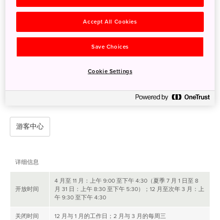
奥日光地区内山峰的名称，并观赏展出的各种动植物标本。您还可
以观赏奥日光地区不同季节的照片，进一步了解探索特定地区的最
Accept All Cookies
佳时机。除此之外，您也可以前往露天广场休憩片刻。
游客中心提供观鸟导览行程、动物追踪、徒步、雪鞋健行和越野滑
Save Choices
雪等活动，偶尔还会举办一些展览，主题包括减轻饲养鹿群造成的
破坏性影响、奥日光地区的历史以及当地的温泉文化。您可以访问
Cookie Settings
游客中心的官方网站，以英文查阅推荐的徒步路线信息，包括日光
白根山、汤之湖及战场之原湿地周围的徒步路线。
游客中心
详细信息
4 月至 11 月：上午 9:00 至下午 4:30（夏季 7 月 1 日至 8
开放时间
月 31 日：上午 8:30 至下午 5:30）；12 月至次年 3 月：上
午 9:30 至下午 4:30
关闭时间
12 月与 1 月的工作日；2 月与 3 月的每周三