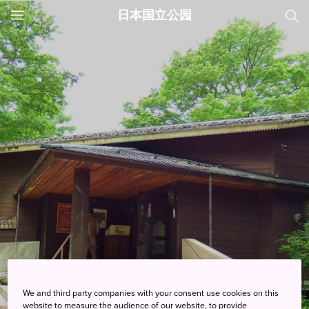
日本国立公园
JNTO
MENU
We and third party companies with your consent use cookies on this
日光国立公园
website to measure the audience of our website, to provide