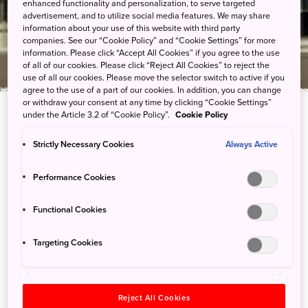
enhanced functionality and personalization, to serve targeted
知床国立公园罗臼游客中心
advertisement, and to utilize social media features. We may share
information about your use of this website with third party
companies. See our “Cookie Policy” and “Cookie Settings” for more
information. Please click “Accept All Cookies” if you agree to the use
of all of our cookies. Please click “Reject All Cookies” to reject the
use of all our cookies. Please move the selector switch to active if you
agree to the use of a part of our cookies. In addition, you can change
or withdraw your consent at any time by clicking “Cookie Settings”
under the Article 3.2 of “Cookie Policy”.
Cookie Policy
Strictly Necessary Cookies
Always Active
探索罗臼地区并了解知床国立公园动植物的大
本营
Performance Cookies
知床国立公园罗臼游客中心位于罗臼岳山脚附近，提供知床国立公
Functional Cookies
园罗臼地区（即知床半岛东部）的相关信息。从中心出发，您可以
踏上多条步道，包括通往罗臼岳登山口（罗臼温泉路线）、罗臼湖
Targeting Cookies
和熊越瀑布的徒步点。游客中心不远处坐落着一座间歇泉，大约每
隔一小时喷涌一次。您可在中心的信息服务台查看间歇泉的喷泉时
刻表。
Reject All Cookies