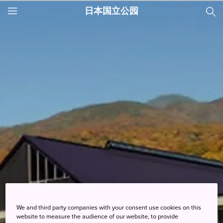
日本国立公园
JNTO
MENU
We and third party companies with your consent use cookies on this
知床国立公园
website to measure the audience of our website, to provide