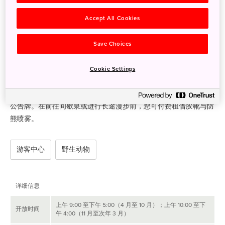
游客中心内提供游览知床国立公园自然环境所需的信息，包括许多
介绍公园历史和文化的展览以及多个触摸屏信息服务台。
Accept All Cookies
中心陈列着一系列当地动物的标本，包括棕熊、白尾海雕、虎头海
Save Choices
雕和毛腿渔鸮，方便您近距离观赏北海道的野生动物。天花板上还
悬挂着一副 7 米长的虎鲸骨架，十分引人注目。
Cookie Settings
您可在中心的演讲厅观看视频《知床半岛的四季》，感受公园变化
无穷的景致。中心还设有适合亲子参与的绘本区与提供季节资讯的
公告牌。在前往间歇泉或进行长途漫步前，您可付费租借胶靴与防
熊喷雾。
游客中心
野生动物
详细信息
上午 9:00 至下午 5:00（4 月至 10 月）；上午 10:00 至下
开放时间
午 4:00（11 月至次年 3 月）