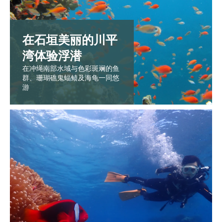
在石垣美丽的川平
湾体验浮潜
在冲绳南部水域与色彩斑斓的鱼
群、珊瑚礁鬼蝠鲼及海龟一同悠
游