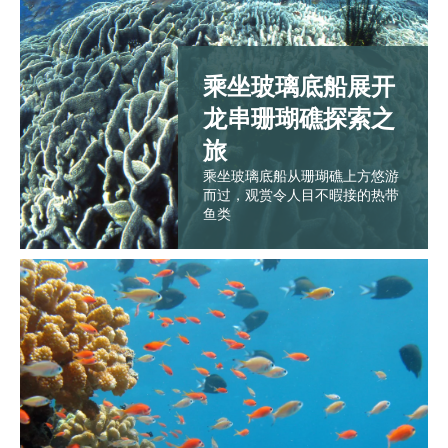
乘坐玻璃底船展开
龙串珊瑚礁探索之
旅
乘坐玻璃底船从珊瑚礁上方悠游
而过，观赏令人目不暇接的热带
鱼类