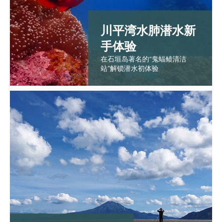
川平湾水肺潜水新
手体验
在石垣岛著名的“鬼蝠鲼清洁
站”解锁潜水初体验