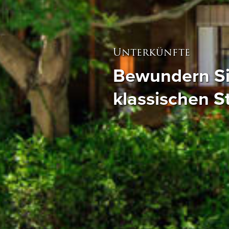
Unterkünfte
Bewundern Si
klassischen St