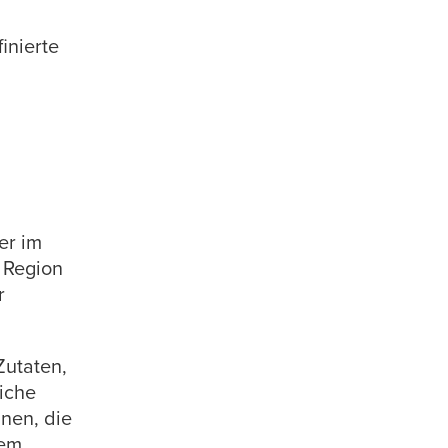
inierte
er im
 Region
r
Zutaten,
iche
hnen, die
rem