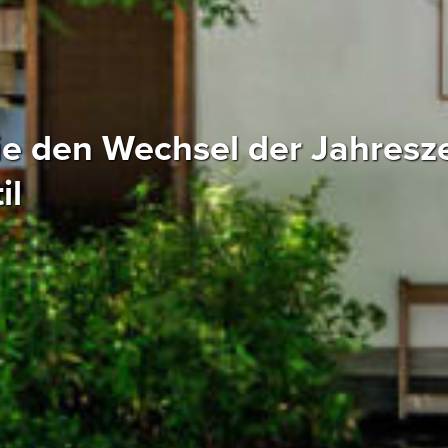
e den Wechsel der Jahresze
il