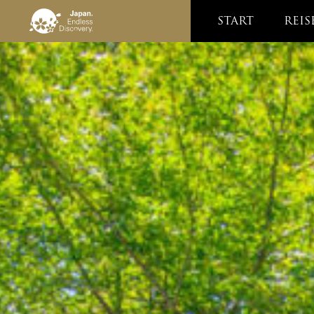
START
REIS