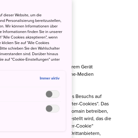
stellungen jederzeit
hier
ändern.
f dieser Website, um die
nd Personalisierung bereitzustellen,
en. Wir können Informationen über
 Informationen finden Sie in unserer
uf "Alle Cookies akzeptieren", wenn
 klicken Sie auf "Alle Cookies
Bitte schieben Sie den Wahlschalter
einverstanden sind. Darüber hinaus
ie auf "Cookie-Einstellungen" unter
, die in Ihrem Browser oder auf Ihrem Gerät
Websites, Anwendungen oder Online-Medien
Immer aktiv
ine-Werbung sehen.
Cookies. Die von uns während Ihres Besuchs auf
kies sind sogenannte „Erstanbieter-Cookies“. Das
ereitgestellt werden und wir die Domain betreiben,
r von einem Unternehmen bereitgestellt wird, das die
t betreibt, wird als „Drittanbieter-Cookie“
ebsite besuchen, erlauben wir Drittanbietern,