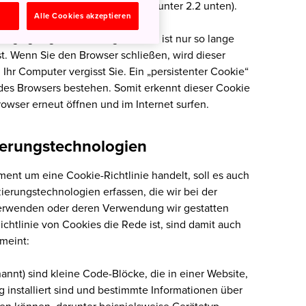
en (Einzelheiten dazu finden Sie unter 2.2 unten).
n
Alle Cookies akzeptieren
lange gültig. Ein „Sitzungscookie“ ist nur so lange
ist. Wenn Sie den Browser schließen, wird dieser
Ihr Computer vergisst Sie. Ein „persistenter Cookie“
des Browsers bestehen. Somit erkennt dieser Cookie
rowser erneut öffnen und im Internet surfen.
zierungstechnologien
ent um eine Cookie-Richtlinie handelt, soll es auch
ierungstechnologien erfassen, die wir bei der
verwenden oder deren Verwendung wir gestatten
chtlinie von Cookies die Rede ist, sind damit auch
meint:
nnt) sind kleine Code-Blöcke, die in einer Website,
nstalliert sind und bestimmte Informationen über