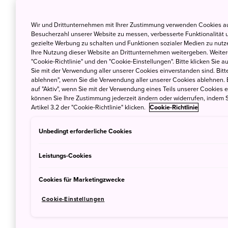
uns betrieben wird.
Sie können Ihre Einwilligungsein
Wir und Drittunternehmen mit Ihrer Zustimmung verwenden Cookies au
Besucherzahl unserer Website zu messen, verbesserte Funktionalität u
gezielte Werbung zu schalten und Funktionen sozialer Medien zu nutz
Ihre Nutzung dieser Website an Drittunternehmen weitergeben. Weitere
"Cookie-Richtlinie" und den "Cookie-Einstellungen". Bitte klicken Sie a
Sie mit der Verwendung aller unserer Cookies einverstanden sind. Bitte
1.1 Cookies
ablehnen", wenn Sie die Verwendung aller unserer Cookies ablehnen. 
auf "Aktiv", wenn Sie mit der Verwendung eines Teils unserer Cookies 
können Sie Ihre Zustimmung jederzeit ändern oder widerrufen, indem S
Artikel 3.2 der "Cookie-Richtlinie" klicken.
Cookie-Richtlinie
„Cookies“ sind kleine Textdateien
gespeichert werden, wenn Sie 
Unbedingt erforderliche Cookies
besuchen oder nutzen oder Onl
Leistungs-Cookies
Es gibt verschiedene Arten von 
unserer Website verwendeten Coo
Cookies für Marketingzwecke
liegt daran, dass diese von uns b
die Sie aufrufen. Ein Cookie, de
Cookie-Einstellungen
von Ihnen aufgerufene Domain nich
bezeichnet. Während Sie unsere W