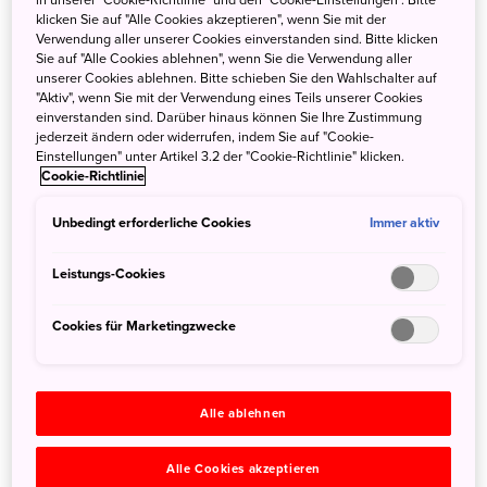
klicken Sie auf "Alle Cookies akzeptieren", wenn Sie mit der
Population. Heute leben noch circa 2.750 Exemplare des
Verwendung aller unserer Cookies einverstanden sind. Bitte klicken
japanischen Mandschurenkranichs in freier Natur, davon
Sie auf "Alle Cookies ablehnen", wenn Sie die Verwendung aller
nur noch rund 100 in Japan selbst. Mittlerweile ist der
unserer Cookies ablehnen. Bitte schieben Sie den Wahlschalter auf
"Aktiv", wenn Sie mit der Verwendung eines Teils unserer Cookies
japanische Kranich sogar der zweitseltenste Vogel
einverstanden sind. Darüber hinaus können Sie Ihre Zustimmung
weltweit geworden.
jederzeit ändern oder widerrufen, indem Sie auf "Cookie-
Einstellungen" unter Artikel 3.2 der "Cookie-Richtlinie" klicken.
Cookie-Richtlinie
Unbedingt erforderliche Cookies
Immer aktiv
Leistungs-Cookies
Cookies für Marketingzwecke
Alle ablehnen
Alle Cookies akzeptieren
Japanische Kraniche