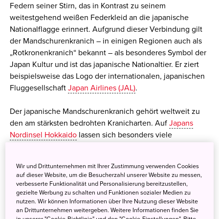
Federn seiner Stirn, das in Kontrast zu seinem
weitestgehend weißen Federkleid an die japanische
Nationalflagge erinnert. Aufgrund dieser Verbindung gilt
der Mandschurenkranich – in einigen Regionen auch als
„Rotkronenkranich“ bekannt – als besonderes Symbol der
Japan Kultur und ist das japanische Nationaltier. Er ziert
beispielsweise das Logo der internationalen, japanischen
Fluggesellschaft
Japan Airlines (JAL)
.
Der japanische Mandschurenkranich gehört weltweit zu
den am stärksten bedrohten Kranicharten. Auf
Japans
Nordinsel Hokkaido
lassen sich besonders viele
Exemplare des Kranichs beobachten. Auf einer Japanreise
durch den Osten von Hokkaido sind die Japan Kraniche
Wir und Drittunternehmen mit Ihrer Zustimmung verwenden Cookies
vorwiegend in den Sumpf- und Feuchtgebieten zu finden.
auf dieser Website, um die Besucherzahl unserer Website zu messen,
Dort stehen die Chancen einer Live-Begegnung in
verbesserte Funktionalität und Personalisierung bereitzustellen,
gezielte Werbung zu schalten und Funktionen sozialer Medien zu
bestimmten Jahreszeiten sehr gut, denn trotz der vielen
nutzen. Wir können Informationen über Ihre Nutzung dieser Website
naturbelassenen National Parks in Japan, schwindet der
an Drittunternehmen weitergeben. Weitere Informationen finden Sie
Lebensraum der Japan Kraniche und damit auch ihre
in unserer "Cookie-Richtlinie" und den "Cookie-Einstellungen". Bitte