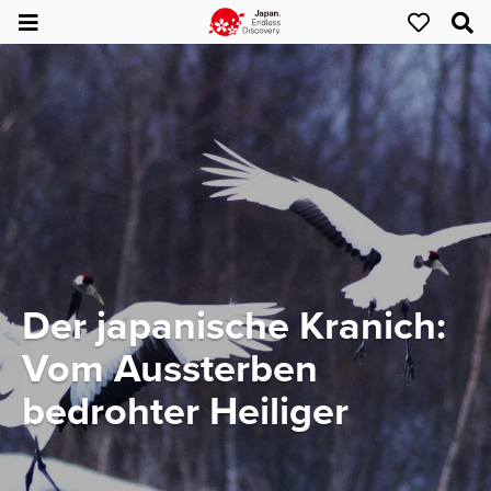
Der japanische Kranich:
Vom Aussterben
bedrohter Heiliger