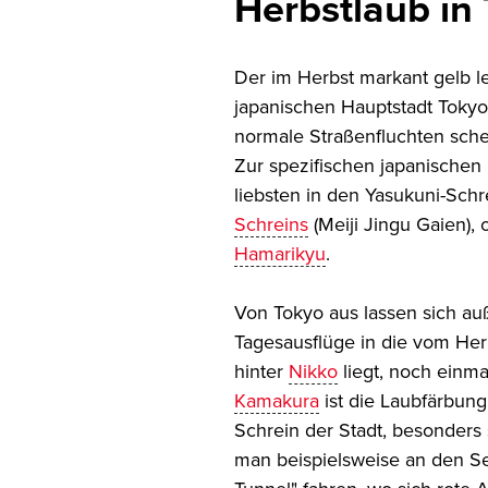
Herbstlaub in
Der im Herbst markant gelb 
japanischen Hauptstadt Tokyo.
normale Straßenfluchten sch
Zur spezifischen japanischen
liebsten in den Yasukuni-Sch
Schreins
(Meiji Jingu Gaien),
Hamarikyu
.
Von Tokyo aus lassen sich auß
Tagesausflüge in die vom He
hinter
Nikko
liegt, noch einma
Kamakura
ist die Laubfärbun
Schrein der Stadt, besonders
man beispielsweise an den S