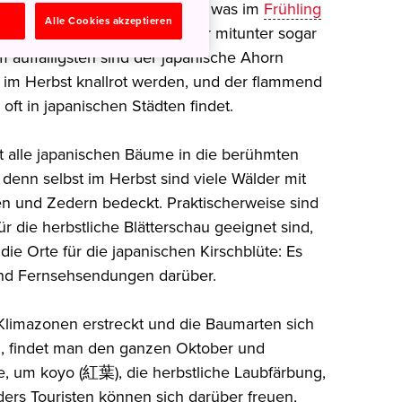
ühherbst ziemlich stabil. Und was im
Frühling
n
Alle Cookies akzeptieren
bst das bunte Herbstlaub - oder mitunter sogar
m auffälligsten sind der japanische Ahorn
er im Herbst knallrot werden, und der flammend
ft in japanischen Städten findet.
ht alle japanischen Bäume in die berühmten
denn selbst im Herbst sind viele Wälder mit
 und Zedern bedeckt. Praktischerweise sind
r die herbstliche Blätterschau geeignet sind,
 die Orte für die japanischen Kirschblüte: Es
 und Fernsehsendungen darüber.
Klimazonen erstreckt und die Baumarten sich
en, findet man den ganzen Oktober und
, um koyo (紅葉), die herbstliche Laubfärbung,
rs Touristen können sich darüber freuen,