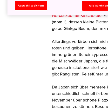
abgesehen von Taifunen im Fr
Auswahl speichern
Alle ablehne
die Kirschblüte
ist, ist im Her
Herbstlaub mit Kirschblüte
. A
(momiji), dessen kleine Blätt
gelbe Ginkgo-Baum, den man o
Allerdings verfärben sich nic
roten und gelben Herbsttöne, 
immergrünen Scheinzypressen
die Mischwälder Japans, die fü
genauso institutionalisiert wie
gibt Ranglisten, Reiseführer
Da Japan sich über mehrere 
unterschiedlich schnell färb
November über schöne Plätze
bestaunen zu können. Besonde