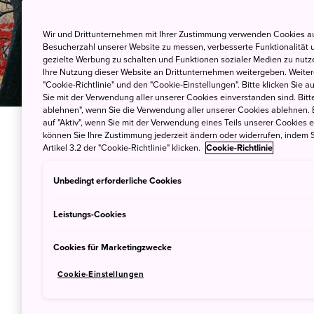
Wir und Drittunternehmen mit Ihrer Zustimmung verwenden Cookies au
Besucherzahl unserer Website zu messen, verbesserte Funktionalität u
gezielte Werbung zu schalten und Funktionen sozialer Medien zu nutz
Ihre Nutzung dieser Website an Drittunternehmen weitergeben. Weitere
"Cookie-Richtlinie" und den "Cookie-Einstellungen". Bitte klicken Sie a
Sie mit der Verwendung aller unserer Cookies einverstanden sind. Bitte
ablehnen", wenn Sie die Verwendung aller unserer Cookies ablehnen. 
auf "Aktiv", wenn Sie mit der Verwendung eines Teils unserer Cookies 
können Sie Ihre Zustimmung jederzeit ändern oder widerrufen, indem S
Artikel 3.2 der "Cookie-Richtlinie" klicken.
Cookie-Richtlinie
Der Herbst in
Unbedingt erforderliche Cookies
Rot leuchtet das japanische H
Leistungs-Cookies
Der Herbst ist vielleicht die
den Monaten von Oktober bis 
Cookies für Marketingzwecke
der aufgehenden Sonne sehr 
Cookie-Einstellungen
scheint meist die Sonne und e
oder gar Dezember einigerma