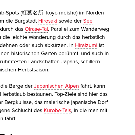
laub-Spots (紅葉名所, koyo meisho) im Norden
m die Burgstadt
Hirosaki
sowie der
See
 durch das
Oirase-Tal
. Parallel zum Wanderweg
n die leichte Wanderung durch das herbstlich
sdehnen oder auch abkürzen. In
Hiraizumi
ist
einen historischen Garten berühmt, und auch in
berühmtesten Landschaften Japans, schillern
nischen Herbstsaison.
 die Berge der
Japanischen Alpen
fährt, kann
Herbstlaub bestaunen. Top-Ziele sind hier das
r Bergkulisse, das malerische japanische Dorf
gene Schlucht des
Kurobe-Tals
, in die man mit
 fährt.