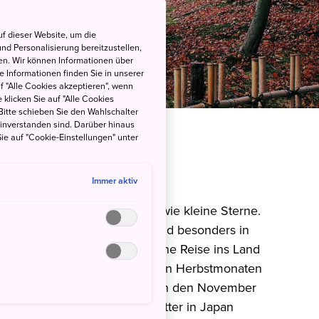
f dieser Website, um die
nd Personalisierung bereitzustellen,
en. Wir können Informationen über
 Informationen finden Sie in unserer
uf "Alle Cookies akzeptieren", wenn
 klicken Sie auf "Alle Cookies
Bitte schieben Sie den Wahlschalter
einverstanden sind. Darüber hinaus
ie auf "Cookie-Einstellungen" unter
 Japan
Immer aktiv
erbstlaub im Sonnenschein - wie kleine Sterne.
 schönste Jahreszeit in Japan und besonders in
Ende November lässt sich eine Reise ins Land
empfehlen. In den japanischen Herbstmonaten
s bleibt (je nach Region) bis in den November
ßen warm. Zudem ist das Wetter in Japan