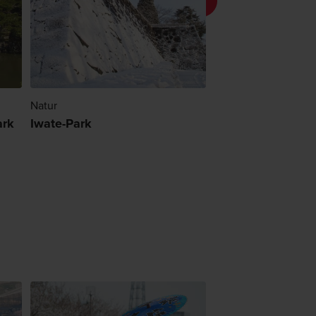
Natur
Natur
ark
Iwate-Park
Takamatsu-Park