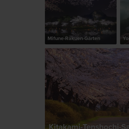
Mifune-Rakuen-Gärten
Yo
Kitakami-Tenshochi-S