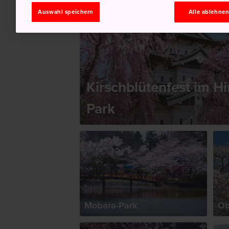
Auswahl speichern
Alle ablehne
Kirschblütenfest im Hi
Park
Mobara-Park
Ob