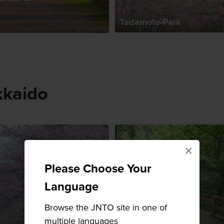
Tadamoto-Park
kkaido
×
Please Choose Your
Language
Browse the JNTO site in one of
multiple languages