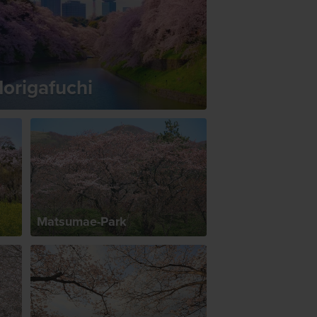
origafuchi
Matsumae-Park