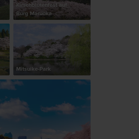
Kirschblütenfest auf
Burg Maruoka
Mitsuike-Park