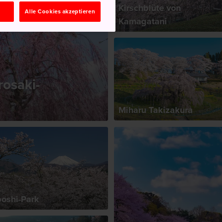
Kirschblüte von
n
Alle Cookies akzeptieren
Kamagatani
rosaki-
Miharu Takizakura
oshi-Park