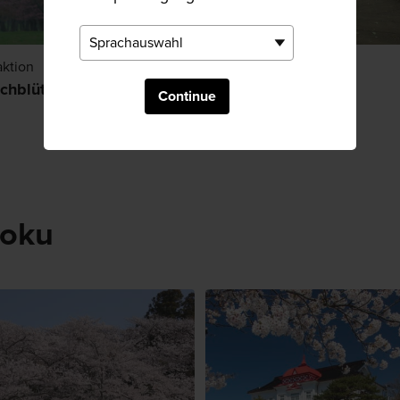
aktion
Natur
schblüte in Shizunai
Maruyama-Park
Continue
hoku