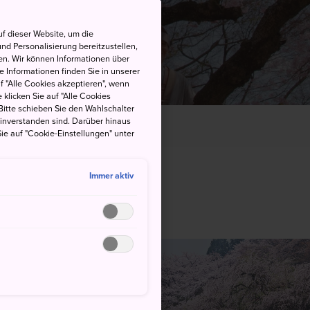
f dieser Website, um die
nd Personalisierung bereitzustellen,
en. Wir können Informationen über
 Informationen finden Sie in unserer
uf "Alle Cookies akzeptieren", wenn
 klicken Sie auf "Alle Cookies
Bitte schieben Sie den Wahlschalter
einverstanden sind. Darüber hinaus
Kirschblüte
ie auf "Cookie-Einstellungen" unter
Immer aktiv
n