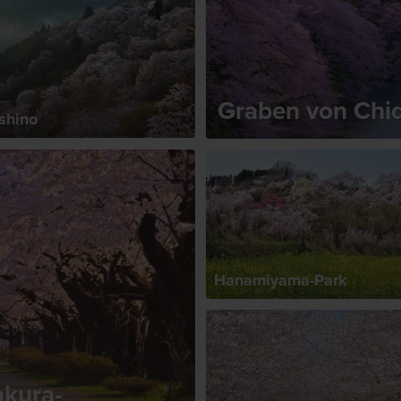
Graben von Chid
shino
Hanamiyama-Park
akura-