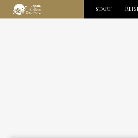
START
REIS