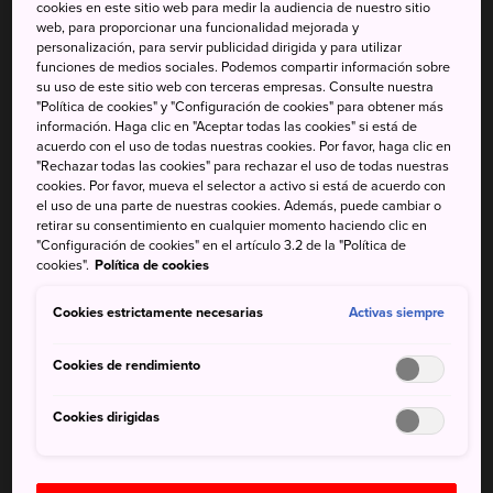
excelente gastronomía y
cookies en este sitio web para medir la audiencia de nuestro sitio
web, para proporcionar una funcionalidad mejorada y
habitantes amables.
personalización, para servir publicidad dirigida y para utilizar
funciones de medios sociales. Podemos compartir información sobre
Aunque probablemente sea más famosa por la
su uso de este sitio web con terceras empresas. Consulte nuestra
"Política de cookies" y "Configuración de cookies" para obtener más
devastación que produjo el ataque nuclear al final de la
información. Haga clic en "Aceptar todas las cookies" si está de
Segunda Guerra Mundial, la ciudad no es lúgubre ni está
acuerdo con el uso de todas nuestras cookies. Por favor, haga clic en
resentida por su pasado, sino que promueve la paz y el
"Rechazar todas las cookies" para rechazar el uso de todas nuestras
cookies. Por favor, mueva el selector a activo si está de acuerdo con
entendimiento.
el uso de una parte de nuestras cookies. Además, puede cambiar o
retirar su consentimiento en cualquier momento haciendo clic en
Cada año, el 6 de agosto, se celebra una ceremonia
"Configuración de cookies" en el artículo 3.2 de la "Política de
conmemorativa para recordar a las víctimas de la bomba
cookies".
Política de cookies
atómica de 1945. Miles de personas escriben mensajes de
Cookies estrictamente necesarias
Activas siempre
paz en farolillos de papel que se encienden al atardecer
para flotar río abajo, pasando por los restos icónicos de la
Cookies de rendimiento
cúpula de la bomba atómica
. Todo el mundo puede
unirse a la ceremonia de los farolillos.
Cookies dirigidas