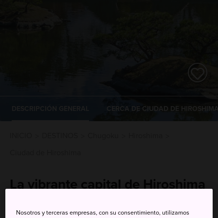
DESCRIPCIÓN GENERAL
CERCA DE CIUDAD DE HIROSHIM
INICIO
DESTINOS
Chugoku
Hiroshima
Ciudad de Hiroshima
La vibrante capital de Hiroshima
tiene una historia compleja,
Nosotros y terceras empresas, con su consentimiento, utilizamos