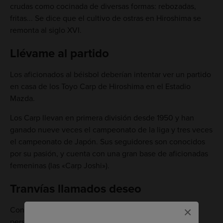
crudas como cocinada de diversas formas: rebozadas,
fritas... Se dice que el cultivo de ostras en Hiroshima se
remonta al siglo XVI.
Llévame al partido
Los aficionados al béisbol deberían intentar ver un partido
en casa de los Toyo Carp de Hiroshima en el Estadio
Mazda.
Los Carp llevan en primera división desde 1950 y han
ganado nueve veces el campeonato de la liga y tres veces
el campeonato de Japón. Sus seguidores son conocidos
por su pasión, y cuenta con una gran base de aficionadas
femeninas (las «Carp Joshi»).
Tranvías llamados deseo
×
Con una población de poco más de 1,1 millones de
personas, repartidas en un área de 900 kilómetros