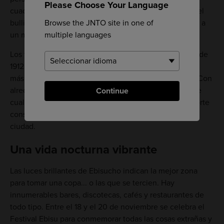
Please Choose Your Language
cuadrados, la ciudad de Hiroshima se extiende desde el
Browse the JNTO site in one of
bullicioso centro de la ciudad. Moverse es fácil gracias a
multiple languages
un moderno servicio de tranvía llamado Hiroden.
Los tranvías han sido fundamentales en Hiroshima desde
1912, aunque los vehículos se han actualizado para ser
más eficientes y respetuosos con el medio ambiente. Con
alrededor de 300 tranvías en funcionamiento, más que
Continue
cualquier otra ciudad de Japón, este medio de transporte
constituye una forma cómoda y pintoresca de ver la
ciudad.
Una vida nocturna vibrante
Las luces brillantes de Ebisucho indican la mejor zona
para tomar una copa... o las que se tercien. Hay
innumerables bares, discotecas, cafés y restaurantes de
todo tipo. Entre el 18 y el 20 de noviembre se celebra el
Festival Ebisu para conmemorar todas las cosas extrañas y