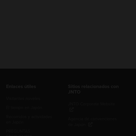
Enlaces útiles
Sitios relacionados con
JNTO
Visitantes noveles
JNTO Corporate Website
El tiempo en Japón
Recorridos y actividades
Agencia de convenciones
en Japón
de Japón
PREGUNTAS