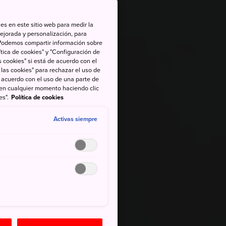
es en este sitio web para medir la
ejorada y personalización, para
s. Podemos compartir información sobre
tica de cookies" y "Configuración de
 cookies" si está de acuerdo con el
 las cookies" para rechazar el uso de
de acuerdo con el uso de una parte de
 en cualquier momento haciendo clic
es".
Política de cookies
Activas siempre