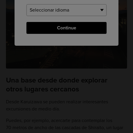
Continue
Una base desde donde explorar
otros lugares cercanos
Desde Karuizawa se pueden realizar interesantes
excursiones de medio día.
Puedes, por ejemplo, acercarte para contemplar los
70 metros de ancho de las cascadas de Shiraito, un lugar