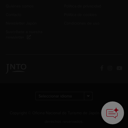
Quiénes somos
Política de privacidad
Contacto
Política de cookies
Newsletter Japón
Condiciones de uso
Suscríbete a nuestra
newsletter
How can we
help you?
Copyright © Oficina Nacional de Turismo de Japón. Todos los
derechos reservados.