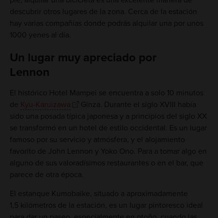
pie, alquilar una bicicleta es una excelente manera de
descubrir otros lugares de la zona. Cerca de la estación
hay varias compañías donde podrás alquilar una por unos
1000 yenes al día.
Un lugar muy apreciado por
Lennon
El histórico Hotel Mampei se encuentra a solo 10 minutos
de
Kyu-Karuizawa
Ginza. Durante el siglo XVIII había
sido una posada típica japonesa y a principios del siglo XX
se transformó en un hotel de estilo occidental. Es un lugar
famoso por su servicio y atmósfera, y el alojamiento
favorito de John Lennon y Yoko Ono. Para a tomar algo en
alguno de sus valoradísimos restaurantes o en el bar, que
parece de otra época.
El estanque Kumobaike, situado a aproximadamente
1,5 kilómetros de la estación, es un lugar pintoresco ideal
para dar un paseo, especialmente en otoño, cuando las