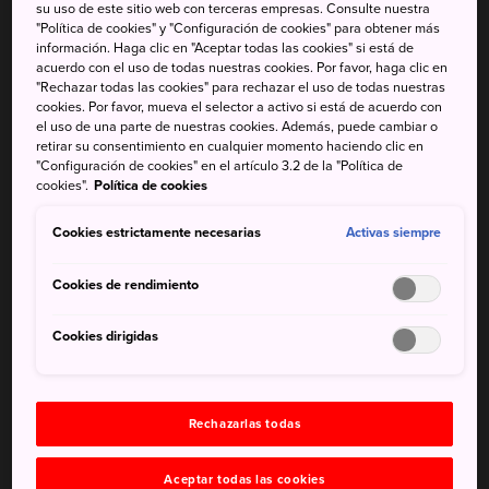
su uso de este sitio web con terceras empresas. Consulte nuestra
La elegancia del ambiente de esta pequeña
"Política de cookies" y "Configuración de cookies" para obtener más
localidad mientras recorres en bici sus numerosas
información. Haga clic en "Aceptar todas las cookies" si está de
atracciones
acuerdo con el uso de todas nuestras cookies. Por favor, haga clic en
"Rechazar todas las cookies" para rechazar el uso de todas nuestras
Las gangas que encontrarás en el centro
cookies. Por favor, mueva el selector a activo si está de acuerdo con
el uso de una parte de nuestras cookies. Además, puede cambiar o
comercial de outlets Karuizawa Prince Shopping
retirar su consentimiento en cualquier momento haciendo clic en
Plaza
"Configuración de cookies" en el artículo 3.2 de la "Política de
cookies".
Política de cookies
Cookies estrictamente necesarias
Activas siempre
Cómo llegar
Cookies de rendimiento
A Karuizawa se puede llegar fácilmente en un trayecto
directo desde la estación de Tokio en el tren bala
Cookies dirigidas
JR Hokuriku. El viaje dura apenas 1 hora y media y está
incluido en el JR Pass.
Rechazarlas todas
Datos breves
Aceptar todas las cookies
En sus inicios, Karuizawa fue una ciudad de paso de la