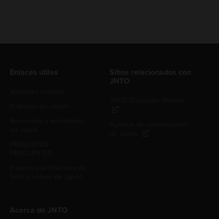
Enlaces útiles
Sitios relacionados con
JNTO
Visitantes noveles
JNTO Corporate Website
El tiempo en Japón
Recorridos y actividades
Agencia de convenciones
en Japón
de Japón
PREGUNTAS
FRECUENTES
Enlaces a la biblioteca de
fotos y videos de Japón
Acerca de JNTO