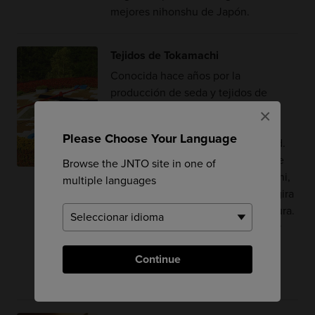
mejores nihonshu de Japón.
Tejidos de Tokamachi
Conocida hace años por la
producción de seda y tejidos de
cáñamo, hoy en día la ciudad de
×
Tokamachi, en Niigata, continúa
Please Choose Your Language
produciendo tejidos de alta calidad.
Estos tejidos se elaboran a partir de
Browse the JNTO site in one of
una técnica especial llamada nenshi,
multiple languages
mediante la cual la seda cruda se gira
y se estira bien para igualar la textura.
A continuación, los hilos se tiñen y
tejen para formar elegantes y finos
Continue
estampados geométricos que
fusionan pasado y presente.