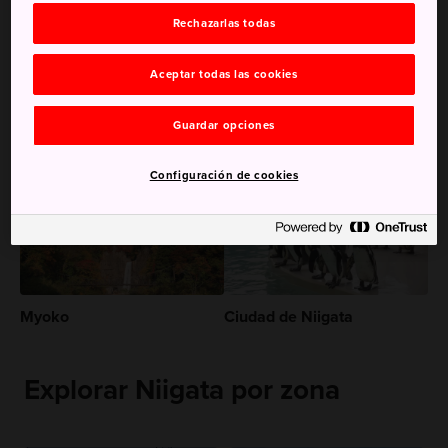
expendedoras de sake y aguas termales de sake
Rechazarlas todas
El festival de fuegos artificiales de Nagaoka y el
Festival de los Cerezos en Flor de Takada
Aceptar todas las cookies
Guardar opciones
Recomendaciones para ti
Configuración de cookies
Myoko
Ciudad de Niigata
Explorar Niigata por zona