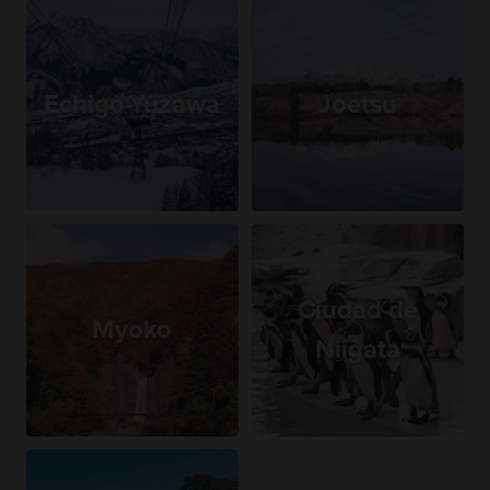
Echigo-Yuzawa
Joetsu
Ciudad de
Myoko
Niigata