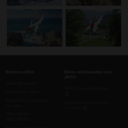
Fukui
Toyama
Enlaces útiles
Sitios relacionados con
JNTO
Visitantes noveles
JNTO Corporate Website
El tiempo en Japón
Recorridos y actividades
Agencia de convenciones
en Japón
de Japón
PREGUNTAS
FRECUENTES
Enlaces a la biblioteca de