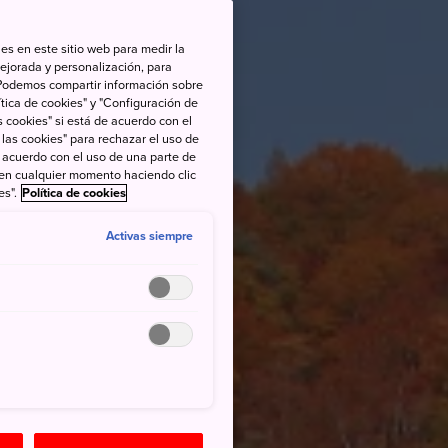
es en este sitio web para medir la
ejorada y personalización, para
s. Podemos compartir información sobre
tica de cookies" y "Configuración de
 cookies" si está de acuerdo con el
 las cookies" para rechazar el uso de
de acuerdo con el uso de una parte de
 en cualquier momento haciendo clic
es".
Política de cookies
Activas siempre