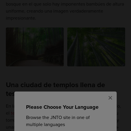
bosque en el que solo hay imponentes bambúes de altura
uniforme, creando una imagen verdaderamente
impresionante.
Una ciudad de templos llena de
tesoros
×
En la zona de Sagano hay muchos templos. Por ejemplo,
Please Choose Your Language
el
templo de Daikakuji
, el templo de Jojakkoji con su
Browse the JNTO site in one of
torre de Tahoto y el
templo de Nisonin
, en el que hay
multiple languages
unas estatuas del Buda Shaka-nyorai y del Buda Amida-