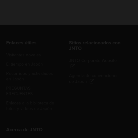
Enlaces útiles
Sitios relacionados con
JNTO
Visitantes noveles
JNTO Corporate Website
El tiempo en Japón
Recorridos y actividades
Agencia de convenciones
en Japón
de Japón
PREGUNTAS
FRECUENTES
Enlaces a la biblioteca de
fotos y videos de Japón
Acerca de JNTO