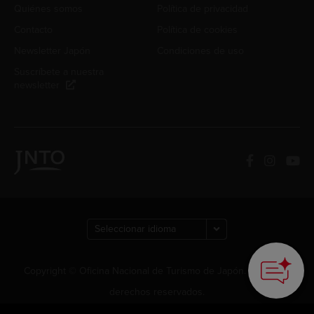
Quiénes somos
Política de privacidad
Contacto
Política de cookies
Newsletter Japón
Condiciones de uso
Suscríbete a nuestra
newsletter
How can we
help you?
Copyright © Oficina Nacional de Turismo de Japón. Todos los
derechos reservados.