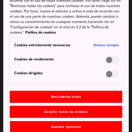
acuerdo con el uso de todas nuestras cookies. Por favor, haga clic en
"Rechazar todas las cookies" para rechazar el uso de todas nuestras
Asistir a una actuación de la compañía de
cookies. Por favor, mueva el selector a activo si está de acuerdo con
mujeres Takarazuka
el uso de una parte de nuestras cookies. Además, puede cambiar o
retirar su consentimiento en cualquier momento haciendo clic en
"Configuración de cookies" en el artículo 3.2 de la "Política de
cookies".
Política de cookies
Cómo llegar
Cookies estrictamente necesarias
Activas siempre
Ikeda está a 20 minutos de Osaka en tren.
Cookies de rendimiento
Para llegar a Ikeda, toma la línea Hankyu Takarazuka
Cookies dirigidas
desde la estación de Hankyu-Umeda y bájate en la
estación de Ikeda.
Las atracciones al norte de Osaka están a menos de 30
Rechazarlas todas
minutos de la estación de Osaka/Umeda con la línea JR,
las líneas de tren Hankyu y las de metro de la ciudad.
Aceptar todas las cookies
El lugar donde surgió el progreso
Guardar opciones
económico de Japón