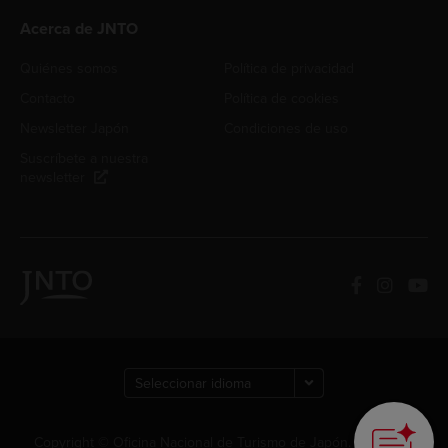
Acerca de JNTO
Quiénes somos
Política de privacidad
Contacto
Política de cookies
Newsletter Japón
Condiciones de uso
Suscríbete a nuestra
newsletter
How can we
help you?
Copyright © Oficina Nacional de Turismo de Japón. Todos los