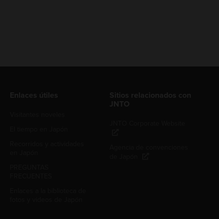
Enlaces útiles
Sitios relacionados con
JNTO
Visitantes noveles
JNTO Corporate Website
El tiempo en Japón
Recorridos y actividades
Agencia de convenciones
en Japón
de Japón
PREGUNTAS
FRECUENTES
Enlaces a la biblioteca de
fotos y videos de Japón