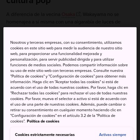
cultura pop
A diferencia de la vecina
Osaka
, Wakayama no se
homenajea a sí misma con una algarabía de luces de
neón. En lugar de eso se presenta como un centro
histórico que ofrece parte de la cultura más rica, mejores
Nosotros y terceras empresas, con su consentimiento, utilizamos
paisajes y comida más fresca de la región de Kansai, en
cookies en este sitio web para medir la audiencia de nuestro sitio
Japón.
web, para proporcionar una funcionalidad mejorada y
personalización, para servir publicidad dirigida y para utilizar
funciones de medios sociales. Podemos compartir información sobre
su uso de este sitio web con terceras empresas. Consulte nuestra
"Política de cookies" y "Configuración de cookies" para obtener más
No te pierdas
información. Haga clic en "Aceptar todas las cookies" si está de
acuerdo con el uso de todas nuestras cookies. Por favor, haga clic en
"Rechazar todas las cookies" para rechazar el uso de todas nuestras
Un espectáculo de corte de atún fresco en el
cookies. Por favor, mueva el selector a activo si está de acuerdo con
animado mercado Kuroshio
el uso de una parte de nuestras cookies. Además, puede cambiar o
retirar su consentimiento en cualquier momento haciendo clic en
Degustar la salsa de soja original en el lugar en
"Configuración de cookies" en el artículo 3.2 de la "Política de
cookies".
Política de cookies
el que nació
Una visita a las islas de Tomogashima, un
Cookies estrictamente necesarias
Activas siempre
escenario que recuerda a las obras maestras del