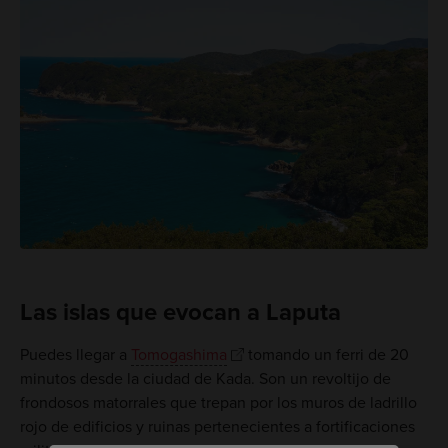
Las islas que evocan a Laputa
Puedes llegar a
Tomogashima
tomando un ferri de 20
minutos desde la ciudad de Kada. Son un revoltijo de
frondosos matorrales que trepan por los muros de ladrillo
rojo de edificios y ruinas pertenecientes a fortificaciones