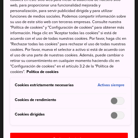
desde Tokio
web, para proporcionar una funcionalidad mejorada y
personalización, para servir publicidad dirigida y para utilizar
La península de Miura es famosa por sus amplias playas y
funciones de medios sociales. Podemos compartir información sobre
sus costas escarpadas, además de por su facilidad de
su uso de este sitio web con terceras empresas. Consulte nuestra
"Política de cookies" y "Configuración de cookies" para obtener más
acceso desde Tokio y su comodidad para desplazarse por
información. Haga clic en "Aceptar todas las cookies" si está de
el lugar. La costa rocosa con vistas al
monte Fuji
lleva
acuerdo con el uso de todas nuestras cookies. Por favor, haga clic en
siglos sirviendo de inspiración a los artistas.
"Rechazar todas las cookies" para rechazar el uso de todas nuestras
cookies. Por favor, mueva el selector a activo si está de acuerdo con
el uso de una parte de nuestras cookies. Además, puede cambiar o
retirar su consentimiento en cualquier momento haciendo clic en
"Configuración de cookies" en el artículo 3.2 de la "Política de
No te pierdas
cookies".
Política de cookies
Cookies estrictamente necesarias
Activas siempre
La zona de Miura Kaigan, con espectaculares
vistas de la bahía
Cookies de rendimiento
Jogashima, una accidentada isla costera
Cookies dirigidas
Cómo llegar