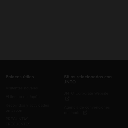
Enlaces útiles
Sitios relacionados con
JNTO
Visitantes noveles
JNTO Corporate Website
El tiempo en Japón
Recorridos y actividades
Agencia de convenciones
en Japón
de Japón
PREGUNTAS
FRECUENTES