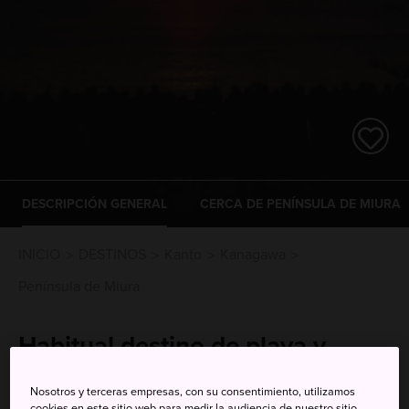
DESCRIPCIÓN GENERAL
CERCA DE PENÍNSULA DE MIURA
INICIO
DESTINOS
Kanto
Kanagawa
Península de Miura
Habitual destino de playa y
escapada de fin de semana
Nosotros y terceras empresas, con su consentimiento, utilizamos
cookies en este sitio web para medir la audiencia de nuestro sitio