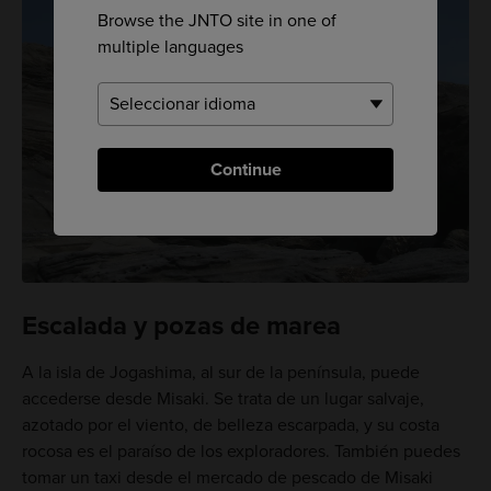
Browse the JNTO site in one of
multiple languages
Continue
Escalada y pozas de marea
A la isla de Jogashima, al sur de la península, puede
accederse desde Misaki. Se trata de un lugar salvaje,
azotado por el viento, de belleza escarpada, y su costa
rocosa es el paraíso de los exploradores. También puedes
tomar un taxi desde el mercado de pescado de Misaki