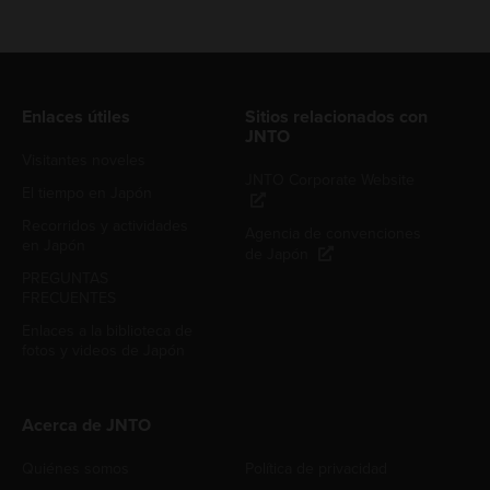
Enlaces útiles
Sitios relacionados con
JNTO
Visitantes noveles
JNTO Corporate Website
El tiempo en Japón
Recorridos y actividades
Agencia de convenciones
en Japón
de Japón
PREGUNTAS
FRECUENTES
Enlaces a la biblioteca de
fotos y videos de Japón
Acerca de JNTO
Quiénes somos
Política de privacidad