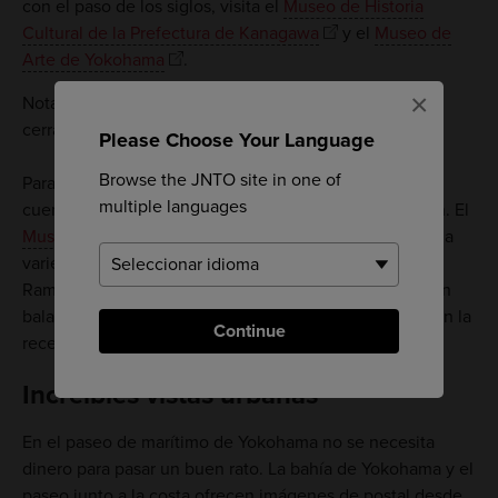
con el paso de los siglos, visita el
Museo de Historia
Cultural de la Prefectura de Kanagawa
y el
Museo de
Arte de Yokohama
.
×
Nota: El Museo de Arte de Yokohama permanecerá
cerrado hasta el año 2023 por obras de reforma.
Please Choose Your Language
Browse the JNTO site in one of
Para amantes de la comida y de los fideos, Yokohama
multiple languages
cuenta con dos museos dedicados al irresistible ramen. El
Museo Cupnoodles
abarca todo lo relacionado con la
variedad instantánea, mientras que en el Museo del
Ramen de Shin-Yokohama, cerca de la estación del tren
bala, se pueden degustar varios tipos preparados según la
Continue
receta tradicional.
Increíbles vistas urbanas
En el paseo de marítimo de Yokohama no se necesita
dinero para pasar un buen rato. La bahía de Yokohama y el
paseo junto a la costa ofrecen imágenes de postal desde