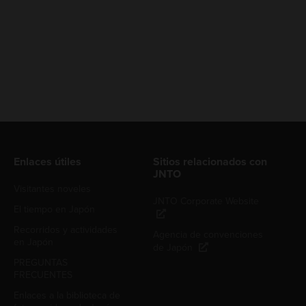
Enlaces útiles
Sitios relacionados con
JNTO
Visitantes noveles
JNTO Corporate Website
El tiempo en Japón
Recorridos y actividades
Agencia de convenciones
en Japón
de Japón
PREGUNTAS
FRECUENTES
Enlaces a la biblioteca de