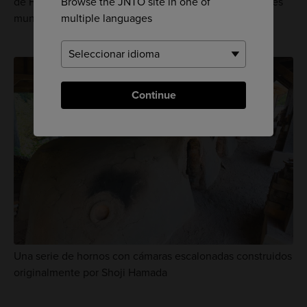
Browse the JNTO site in one of
de Hamada, Mashiko se convirtió en una de las capitales
multiple languages
mundiales de la cerámica.
Continue
Una serie de hornos con cámaras escalonadas construidos
originalmente por Shoji Hamada