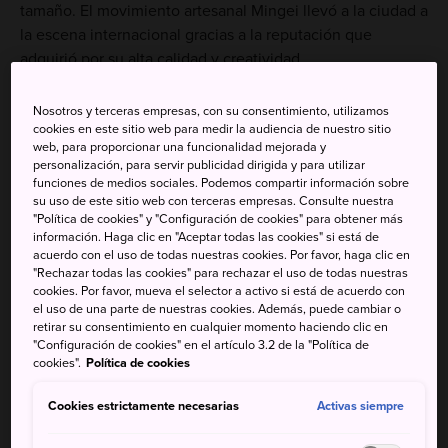
tamaño. El movimiento artesanal Mingei llevó a la ciudad a
la escena internacional gracias a la reputación que
adquirió por su alta calidad y creatividad.
Nosotros y terceras empresas, con su consentimiento, utilizamos
cookies en este sitio web para medir la audiencia de nuestro sitio
No te pierdas
web, para proporcionar una funcionalidad mejorada y
personalización, para servir publicidad dirigida y para utilizar
funciones de medios sociales. Podemos compartir información sobre
su uso de este sitio web con terceras empresas. Consulte nuestra
Cerámica de clase mundial en el Museo de Arte
"Política de cookies" y "Configuración de cookies" para obtener más
Cerámico de Mashiko
información. Haga clic en "Aceptar todas las cookies" si está de
acuerdo con el uso de todas nuestras cookies. Por favor, haga clic en
"Rechazar todas las cookies" para rechazar el uso de todas nuestras
cookies. Por favor, mueva el selector a activo si está de acuerdo con
el uso de una parte de nuestras cookies. Además, puede cambiar o
retirar su consentimiento en cualquier momento haciendo clic en
Cómo llegar
"Configuración de cookies" en el artículo 3.2 de la "Política de
cookies".
Política de cookies
Desde Tokio, el trayecto en tren hasta Mashiko dura
Cookies estrictamente necesarias
Activas siempre
aproximadamente 2 horas.