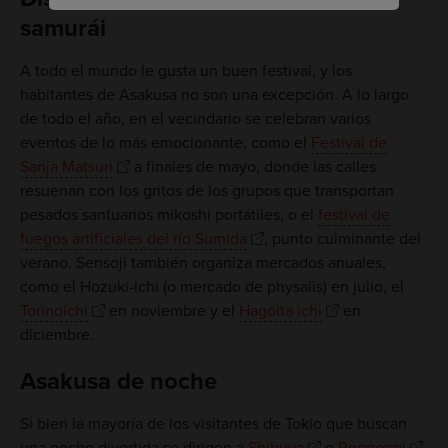
samurái
A todo el mundo le gusta un buen festival, y los
habitantes de Asakusa no son una excepción. A lo largo
de todo el año, en el vecindario se celebran varios
eventos de lo más emocionante, como el
Festival de
Sanja Matsuri
a finales de mayo, donde las calles
resuenan con los gritos de los grupos que transportan
pesados santuarios mikoshi portátiles, o el
festival de
fuegos artificiales del río Sumida
, punto culminante del
verano. Sensoji también organiza mercados anuales,
como el Hozuki-ichi (o mercado de physalis) en julio, el
Torinoichi
en noviembre y el
Hagoita ichi
en
diciembre.
Asakusa de noche
Si bien la mayoría de los visitantes de Tokio que buscan