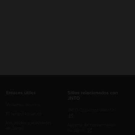
Enlaces útiles
Sitios relacionados con
JNTO
Visitantes noveles
JNTO Corporate Website
El tiempo en Japón
Recorridos y actividades
Agencia de convenciones
en Japón
de Japón