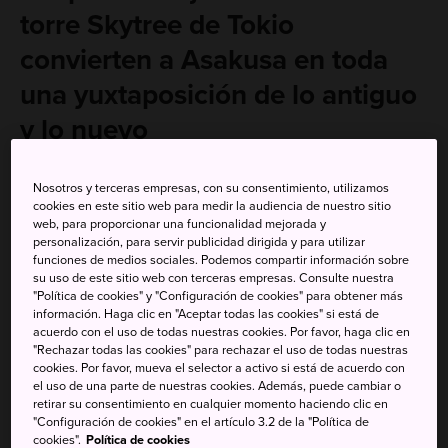
torre Skytree de Tokio
convierten a Asakusa en toda
una yuxtaposición de lo antiguo
y lo nuevo
Atraviesa la enorme puerta de color rojo intenso
Nosotros y terceras empresas, con su consentimiento, utilizamos
Kaminarimon, que significa literalmente «puerta del
cookies en este sitio web para medir la audiencia de nuestro sitio
trueno», y camina a través de espirales de humo de
web, para proporcionar una funcionalidad mejorada y
personalización, para servir publicidad dirigida y para utilizar
incienso hasta llegar al emblemático templo Sensoji,
funciones de medios sociales. Podemos compartir información sobre
donde se suele dejar una donación de 5 yenes.
su uso de este sitio web con terceras empresas. Consulte nuestra
"Política de cookies" y "Configuración de cookies" para obtener más
Asakusa, un distrito famoso por su deliciosa comida
información. Haga clic en "Aceptar todas las cookies" si está de
callejera, abundantes tiendas y encanto retro, es un lugar
acuerdo con el uso de todas nuestras cookies. Por favor, haga clic en
"Rechazar todas las cookies" para rechazar el uso de todas nuestras
de obligada visita durante tu estancia en Tokio.
cookies. Por favor, mueva el selector a activo si está de acuerdo con
el uso de una parte de nuestras cookies. Además, puede cambiar o
retirar su consentimiento en cualquier momento haciendo clic en
"Configuración de cookies" en el artículo 3.2 de la "Política de
cookies".
Política de cookies