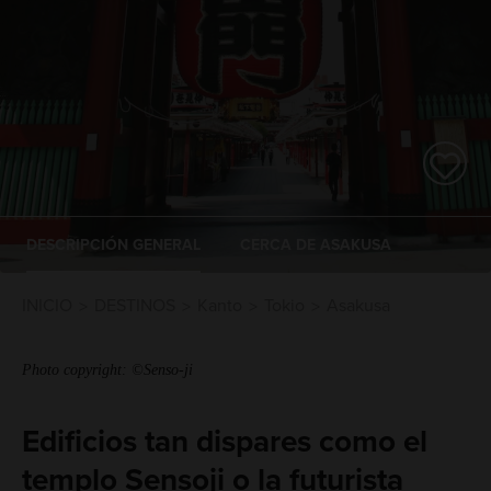
DESCRIPCIÓN GENERAL
CERCA DE ASAKUSA
INICIO
DESTINOS
Kanto
Tokio
Asakusa
Photo copyright: ©Senso-ji
Edificios tan dispares como el
templo Sensoji o la futurista