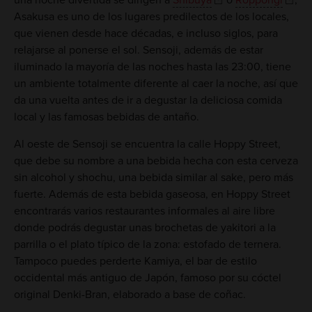
una noche divertida se dirigen a
Shibuya
o
Roppongi
,
Asakusa es uno de los lugares predilectos de los locales,
que vienen desde hace décadas, e incluso siglos, para
relajarse al ponerse el sol. Sensoji, además de estar
iluminado la mayoría de las noches hasta las 23:00, tiene
un ambiente totalmente diferente al caer la noche, así que
da una vuelta antes de ir a degustar la deliciosa comida
local y las famosas bebidas de antaño.
Al oeste de Sensoji se encuentra la calle Hoppy Street,
que debe su nombre a una bebida hecha con esta cerveza
sin alcohol y shochu, una bebida similar al sake, pero más
fuerte. Además de esta bebida gaseosa, en Hoppy Street
encontrarás varios restaurantes informales al aire libre
donde podrás degustar unas brochetas de yakitori a la
parrilla o el plato típico de la zona: estofado de ternera.
Tampoco puedes perderte Kamiya, el bar de estilo
occidental más antiguo de Japón, famoso por su cóctel
original Denki-Bran, elaborado a base de coñac.