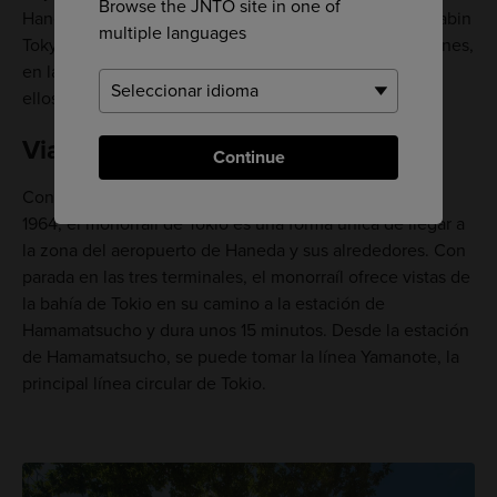
Browse the JNTO site in one of
Haneda Excel Hotel Tokyu en la Terminal 2 y el First Cabin
multiple languages
Tokyo Haneda, un hotel cápsula con temáticas de aviones,
en la Terminal 1. Hay otros hoteles cerca, la mayoría de
ellos con servicio de autobuses lanzadera gratuito.
Viajar en monorraíl
Continue
Construido inicialmente para los Juegos Olímpicos de
1964, el monorraíl de Tokio es una forma única de llegar a
la zona del aeropuerto de Haneda y sus alrededores. Con
parada en las tres terminales, el monorraíl ofrece vistas de
la bahía de Tokio en su camino a la estación de
Hamamatsucho y dura unos 15 minutos. Desde la estación
de Hamamatsucho, se puede tomar la línea Yamanote, la
principal línea circular de Tokio.