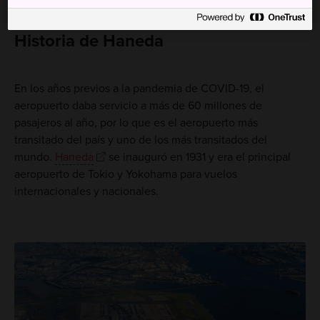
también salen de algunos de los principales hoteles.
Historia de Haneda
En los años previos a la pandemia de COVID-19, el
aeropuerto daba servicio a más de 60 millones de
pasajeros al año, por lo que es el aeropuerto más
transitado del país y uno de los más transitados del
mundo.
Haneda
se inauguró en 1931 y era el principal
aeropuerto de Tokio y Yokohama para vuelos
internacionales y nacionales.