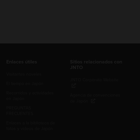
Enlaces útiles
Sitios relacionados con
JNTO
Visitantes noveles
JNTO Corporate Website
El tiempo en Japón
Recorridos y actividades
Agencia de convenciones
en Japón
de Japón
PREGUNTAS
FRECUENTES
Enlaces a la biblioteca de
fotos y videos de Japón