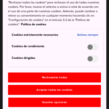
feudales, y sus jardines
"Rechazar todas las cookies" para rechazar el uso de todas nuestras
cookies. Por favor, mueva el selector a activo si está de acuerdo con
Sumergirte en las profundidades del acuario de
el uso de una parte de nuestras cookies. Además, puede cambiar o
retirar su consentimiento en cualquier momento haciendo clic en
la ciudad de Kagoshima
"Configuración de cookies" en el artículo 3.2 de la "Política de
cookies".
Política de cookies
Cookies estrictamente necesarias
Activas siempre
Cómo llegar
Cookies de rendimiento
En la ciudad de Kagoshima se encuentra el centro del
transporte en la prefectura de Kagoshima, con enlaces a la
Cookies dirigidas
mayoría de las otras ciudades importantes de Kyushu.
Es fácil acceder a las islas y a otros destinos locales desde
la ciudad de Kagoshima, por lo que es una buena base de
Rechazarlas todas
operaciones desde la que explorar la región.
Aceptar todas las cookies
El tren bala de Kyushu conecta Kagoshima con Kumamoto
Guardar opciones
(42 minutos), Fukuoka (1 hora y 16 minutos) y Shin-Osaka (3