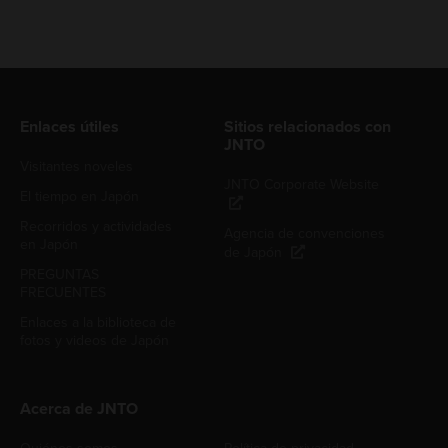
Enlaces útiles
Sitios relacionados con
JNTO
Visitantes noveles
JNTO Corporate Website
El tiempo en Japón
Recorridos y actividades
Agencia de convenciones
en Japón
de Japón
PREGUNTAS
FRECUENTES
Enlaces a la biblioteca de
fotos y videos de Japón
Acerca de JNTO