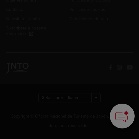
Quiénes somos
Política de privacidad
Contacto
Política de cookies
Newsletter Japón
Condiciones de uso
Suscríbete a nuestra
newsletter
How can we
help you?
Copyright © Oficina Nacional de Turismo de Japón. Todos los
derechos reservados.