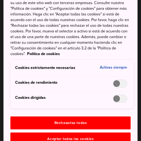
su uso de este sitio web con terceras empresas. Consulte nuestra
"Política de cookies" y "Configuración de cookies" para obtener más
información. Haga clic en "Aceptar todas las cookies" si está de
acuerdo con el uso de todas nuestras cookies. Por favor, haga clic en
"Rechazar todas las cookies" para rechazar el uso de todas nuestras
cookies. Por favor, mueva el selector a activo si está de acuerdo con
el uso de una parte de nuestras cookies. Además, puede cambiar o
retirar su consentimiento en cualquier momento haciendo clic en
"Configuración de cookies" en el artículo 3.2 de la "Política de
cookies".
Política de cookies
Cookies estrictamente necesarias
Activas siempre
Cookies de rendimiento
No te pierdas
Cookies dirigidas
Las vistas oceánicas desde el santuario Udo-
jingu
La localidad de Obi, conocida como la Kioto de
Rechazarlas todas
Kyushu
Aceptar todas las cookies