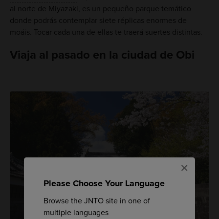
al norte de Miyazaki, es un pequeño parque temático
donde podrás contemplar siete réplicas enormes de
moáis. Tocar cada una de ellas te traerá suertes distintas.
Viaja al pasado en la ciudad de Obi
×
Please Choose Your Language
Browse the JNTO site in one of
multiple languages