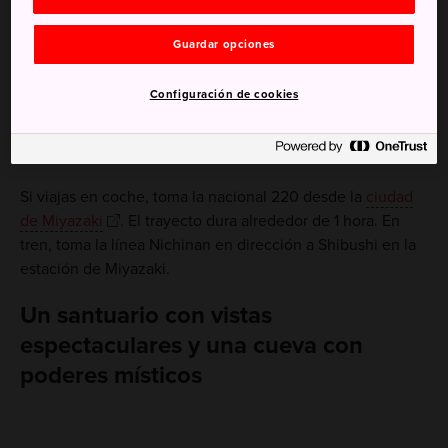
Guardar opciones
Cómo llegar
Configuración de cookies
A la ciudad de Nichinan, situada en la zona sur de la
prefectura de Miyazaki, se puede llegar en coche o en
tren.
Si viajas en coche, toma la nacional 220 desde la
ciudad
de Miyazaki
. El trayecto dura alrededor de 1 hora. En
tren, toma la línea Nichinan en dirección a Shibushi en la
estación de Miyazaki.
Un santuario con vistas
espectaculares y una cueva con
poderes místicos