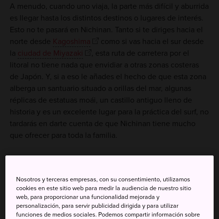
A menudo, cuando uno viaja, la parte más difícil y aburrida
es llegar hasta los distintos destinos o lugares de interés.
Esto no te pasará en Nichinan. Tanto si te diriges hacia el
norte desde
Kagoshima
como si vas hacia el sur desde
la
ciudad de Miyazaki
, esta ruta de carretera por el
litoral no tiene nada que envidiar a otras zonas costeras
de Japón. Y, si a eso le añades el hecho de que esta zona
alberga un santuario situado a orillas del mar, algunas
réplicas de estatuas moái, un castillo antiguo lleno de
historia y es un excelente lugar para la práctica del surf, no
tardarás en darte cuenta de que Nichinan tiene mucho
que ofrecer para toda la familia.
Nosotros y terceras empresas, con su consentimiento, utilizamos
cookies en este sitio web para medir la audiencia de nuestro sitio
web, para proporcionar una funcionalidad mejorada y
personalización, para servir publicidad dirigida y para utilizar
funciones de medios sociales. Podemos compartir información sobre