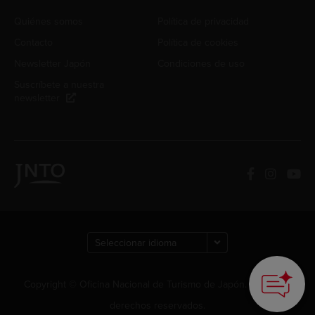
Quiénes somos
Política de privacidad
Contacto
Política de cookies
Newsletter Japón
Condiciones de uso
Suscríbete a nuestra
newsletter
How can we
help you?
Copyright © Oficina Nacional de Turismo de Japón. Todos los
derechos reservados.