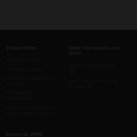
Enlaces útiles
Sitios relacionados con
JNTO
Visitantes noveles
JNTO Corporate Website
El tiempo en Japón
Recorridos y actividades
Agencia de convenciones
en Japón
de Japón
PREGUNTAS
FRECUENTES
Enlaces a la biblioteca de
fotos y videos de Japón
Acerca de JNTO