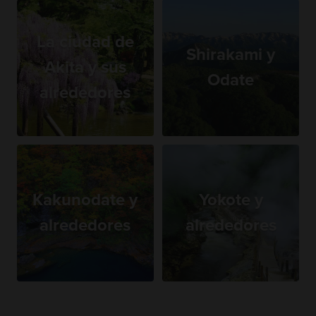
La ciudad de
Shirakami y
Akita y sus
Odate
alrededores
Kakunodate y
Yokote y
alrededores
alrededores