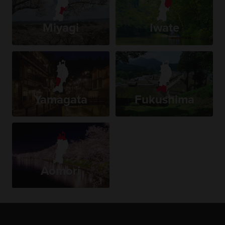
Miyagi
Iwate
Yamagata
Fukushima
Aomori