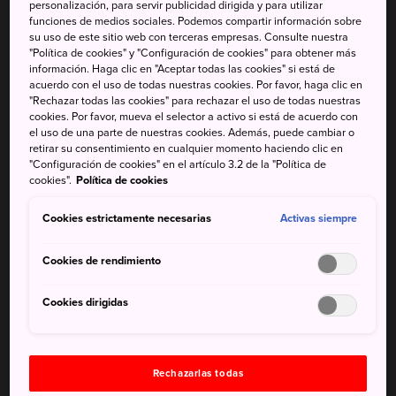
personalización, para servir publicidad dirigida y para utilizar
avión desde otras áreas de Japón.
funciones de medios sociales. Podemos compartir información sobre
su uso de este sitio web con terceras empresas. Consulte nuestra
Más información
"Política de cookies" y "Configuración de cookies" para obtener más
información. Haga clic en "Aceptar todas las cookies" si está de
acuerdo con el uso de todas nuestras cookies. Por favor, haga clic en
"Rechazar todas las cookies" para rechazar el uso de todas nuestras
cookies. Por favor, mueva el selector a activo si está de acuerdo con
el uso de una parte de nuestras cookies. Además, puede cambiar o
No te pierdas
retirar su consentimiento en cualquier momento haciendo clic en
"Configuración de cookies" en el artículo 3.2 de la "Política de
cookies".
Política de cookies
Escalar la cima del monte Hachimantai,
particularmente hermosa en otoño, cuando las
Cookies estrictamente necesarias
Activas siempre
hojas cambian de color
Cookies de rendimiento
Sumergirse en el barro de origen volcánico de
Goshogake Onsen y las fuentes termales al aire
Cookies dirigidas
libre
Visitar Yokote en invierno para participar en el
Festival de la Nieve de Kamakura, cuyos orígenes
datan de hace 400 años
Rechazarlas todas