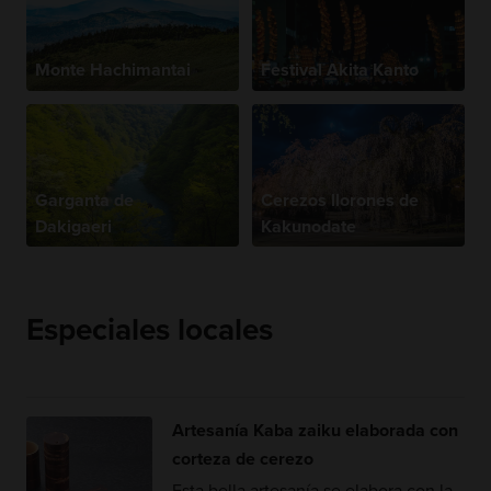
Monte Hachimantai
Festival Akita Kanto
Garganta de
Cerezos llorones de
Dakigaeri
Kakunodate
Especiales locales
Artesanía Kaba zaiku elaborada con
corteza de cerezo
Esta bella artesanía se elabora con la