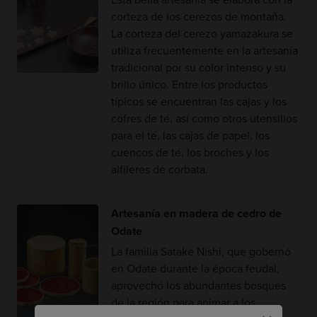
corteza de los cerezos de montaña.
La corteza del cerezo yamazakura se
utiliza frecuentemente en la artesanía
tradicional por su color intenso y su
brillo único. Entre los productos
típicos se encuentran las cajas y los
cofres de té, así como otros utensilios
para el té, las cajas de papel, los
cuencos de té, los broches y los
alfileres de corbata.
Artesanía en madera de cedro de
Odate
La familia Satake Nishi, que gobernó
en Odate durante la época feudal,
aprovechó los abundantes bosques
de la región para animar a los