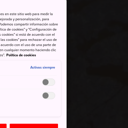
es en este sitio web para medir la
ejorada y personalización, para
s. Podemos compartir información sobre
tica de cookies" y "Configuración de
 cookies" si está de acuerdo con el
 las cookies" para rechazar el uso de
de acuerdo con el uso de una parte de
 en cualquier momento haciendo clic
es".
Política de cookies
Activas siempre