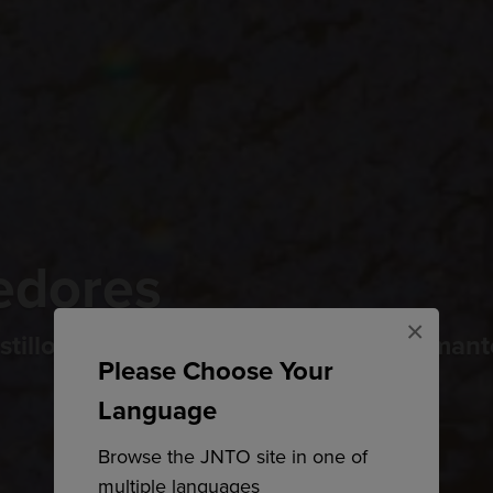
dedores
×
tillo tradicional y el paraíso de los aman
Please Choose Your
Language
Browse the JNTO site in one of
multiple languages