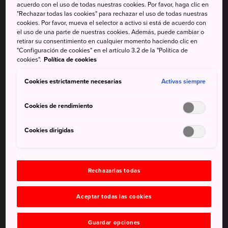
Cómo llegar
acuerdo con el uso de todas nuestras cookies. Por favor, haga clic en
"Rechazar todas las cookies" para rechazar el uso de todas nuestras
cookies. Por favor, mueva el selector a activo si está de acuerdo con
Se puede llegar a la costa en tren o autobús desde
el uso de una parte de nuestras cookies. Además, puede cambiar o
muchas ciudades de Iwate, como
Morioka
, Hanamaki e
retirar su consentimiento en cualquier momento haciendo clic en
Ichinoseki. En la estación de Morioka es donde se dispone
"Configuración de cookies" en el artículo 3.2 de la "Política de
cookies".
Política de cookies
del mayor número de opciones.
Cookies estrictamente necesarias
Datos breves
Activas siempre
La costa de Iwate forma parte del parque nacional de
Cookies de rendimiento
Sanriku Fukko.
Cookies dirigidas
Un enorme tsunami arrasó la costa el 11 de marzo de
2011.
Rechazarlas todas
Aceptar todas las cookies
Guardar opciones