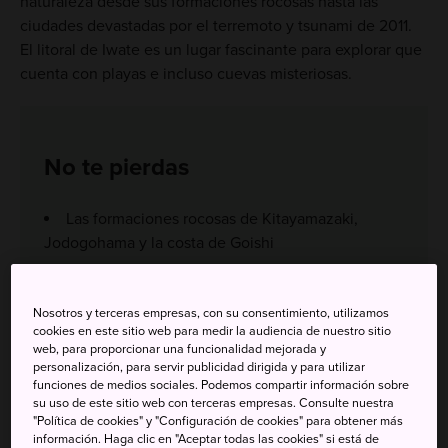
naturaleza desde sus formaciones rocosas hasta las
ciudades devastadas por el terremoto y tsunami de 2011.
El litoral de Iwate es un lugar fascinante para explorar que
cuenta con playas e incluso cuevas misteriosas.
No te pierdas
Las formaciones rocosas de Kitayamazaki,
Jodogohama y la costa de Goishi
La cueva Ryusendo y sus misteriosos lagos
subterráneos
Nosotros y terceras empresas, con su consentimiento, utilizamos
La creación de joyas de ámbar en el museo local
cookies en este sitio web para medir la audiencia de nuestro sitio
web, para proporcionar una funcionalidad mejorada y
de ámbar
personalización, para servir publicidad dirigida y para utilizar
funciones de medios sociales. Podemos compartir información sobre
su uso de este sitio web con terceras empresas. Consulte nuestra
"Política de cookies" y "Configuración de cookies" para obtener más
información. Haga clic en "Aceptar todas las cookies" si está de