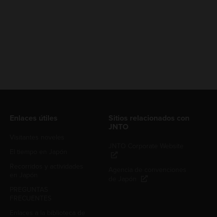
Enlaces útiles
Sitios relacionados con
JNTO
Visitantes noveles
JNTO Corporate Website
El tiempo en Japón
Recorridos y actividades
Agencia de convenciones
en Japón
de Japón
PREGUNTAS
FRECUENTES
Enlaces a la biblioteca de