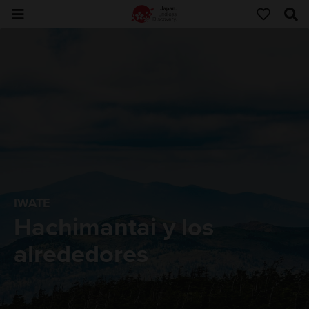
IWATE
Hachimantai y los
alrededores