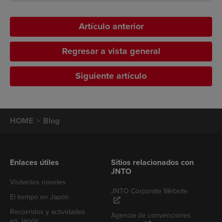
Artículo anterior
Regresar a vista general
Siguiente artículo
HOME
Blog
Enlaces útiles
Sitios relacionados con
JNTO
Visitantes noveles
JNTO Corporate Website
El tiempo en Japón
Recorridos y actividades
Agencia de convenciones
en Japón