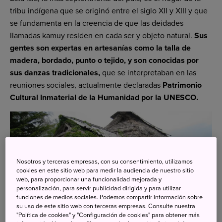
tribu indígena que se originó entre el siglo XII y XIII y que
se fundamenta en la creencia de que las deidades
llamadas kamuy residen en cada ser y objeto natural.
Sus
gentes son expertas en artesanías como la talla de
madera, bordado, punto o tejido, y son conocidas por
sus danzas tradicionales,
que se interpretaban en las
reuniones sociales, actualmente declaradas
Patrimonio
Cultural Inmaterial de la Humanidad por la UNESCO.
Nosotros y terceras empresas, con su consentimiento, utilizamos
cookies en este sitio web para medir la audiencia de nuestro sitio
web, para proporcionar una funcionalidad mejorada y
personalización, para servir publicidad dirigida y para utilizar
funciones de medios sociales. Podemos compartir información sobre
su uso de este sitio web con terceras empresas. Consulte nuestra
"Política de cookies" y "Configuración de cookies" para obtener más