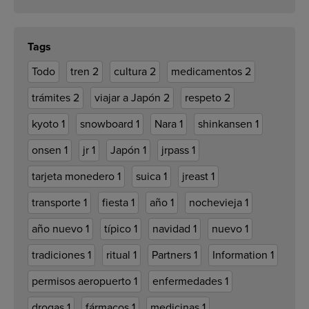
Tags
Todo
tren
2
cultura
2
medicamentos
2
trámites
2
viajar a Japón
2
respeto
2
kyoto
1
snowboard
1
Nara
1
shinkansen
1
onsen
1
jr
1
Japón
1
jrpass
1
tarjeta monedero
1
suica
1
jreast
1
transporte
1
fiesta
1
año
1
nochevieja
1
año nuevo
1
típico
1
navidad
1
nuevo
1
tradiciones
1
ritual
1
Partners
1
Information
1
permisos aeropuerto
1
enfermedades
1
drogas
1
fármacos
1
medicinas
1