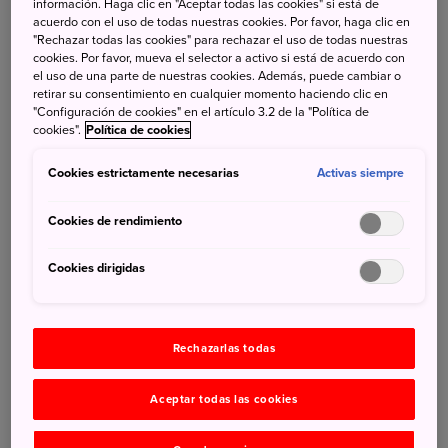
información. Haga clic en "Aceptar todas las cookies" si está de
acuerdo con el uso de todas nuestras cookies. Por favor, haga clic en
Los Ainu llevan un estilo de vida sostenible, tomando
"Rechazar todas las cookies" para rechazar el uso de todas nuestras
solo lo que necesitan de los bosques y las aguas que les
cookies. Por favor, mueva el selector a activo si está de acuerdo con
el uso de una parte de nuestras cookies. Además, puede cambiar o
dan vida, y mostrando constantemente su
retirar su consentimiento en cualquier momento haciendo clic en
agradecimiento a los kamuy por su generosidad
. Sin
"Configuración de cookies" en el artículo 3.2 de la "Política de
cookies".
Política de cookies
embargo, el número de miembros del grupo étnico cada
vez es menor, lo que está complicando la preservación de
Cookies estrictamente necesarias
Activas siempre
estas tradiciones, ya que la compresión de esta cultura es
limitada, las personas que hablan y entienden la lengua
Cookies de rendimiento
ainu ha disminuido con el paso de los años. Así, con el
objetivo de promover y preservar la cultura Ainu,
en
Cookies dirigidas
Shiraoi (Hokkaido) se encuentra Upopoy, el Museo y
Parque Nacional Ainu,
que abrió sus puertas en julio de
2020. El nombre significa ‘cantar en un grupo grande’ en
Rechazarlas todas
lengua ainu y refleja e
l objetivo y misión de la
instalación: proporcionar un lugar para que los visitantes
Aceptar todas las cookies
aprendan y se reúnan como una comunidad y fomentar
una sociedad con culturas diversas en la que los