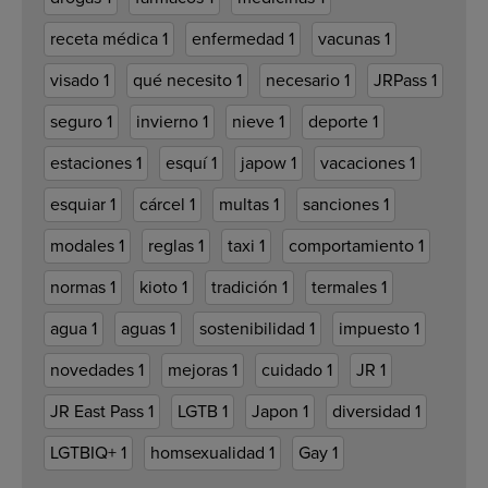
receta médica
1
enfermedad
1
vacunas
1
visado
1
qué necesito
1
necesario
1
JRPass
1
seguro
1
invierno
1
nieve
1
deporte
1
estaciones
1
esquí
1
japow
1
vacaciones
1
esquiar
1
cárcel
1
multas
1
sanciones
1
modales
1
reglas
1
taxi
1
comportamiento
1
normas
1
kioto
1
tradición
1
termales
1
agua
1
aguas
1
sostenibilidad
1
impuesto
1
novedades
1
mejoras
1
cuidado
1
JR
1
JR East Pass
1
LGTB
1
Japon
1
diversidad
1
LGTBIQ+
1
homsexualidad
1
Gay
1