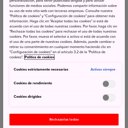
personalización, para servir publicidad dirigida y para utilizar
disfrutar en Japón
funciones de medios sociales. Podemos compartir información sobre
su uso de este sitio web con terceras empresas. Consulte nuestra
26 de Agosto de 2022
"Política de cookies" y "Configuración de cookies" para obtener más
información. Haga clic en "Aceptar todas las cookies" si está de
JNTO - Japan National Tourism Organization
acuerdo con el uso de todas nuestras cookies. Por favor, haga clic en
"Rechazar todas las cookies" para rechazar el uso de todas nuestras
cookies. Por favor, mueva el selector a activo si está de acuerdo con
el uso de una parte de nuestras cookies. Además, puede cambiar o
retirar su consentimiento en cualquier momento haciendo clic en
"Configuración de cookies" en el artículo 3.2 de la "Política de
cookies".
Política de cookies
Cookies estrictamente necesarias
Activas siempre
Cookies de rendimiento
Cookies dirigidas
Rechazarlas todas