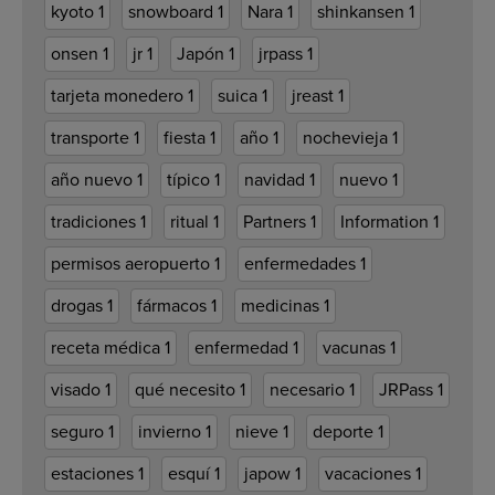
kyoto
1
snowboard
1
Nara
1
shinkansen
1
onsen
1
jr
1
Japón
1
jrpass
1
tarjeta monedero
1
suica
1
jreast
1
transporte
1
fiesta
1
año
1
nochevieja
1
año nuevo
1
típico
1
navidad
1
nuevo
1
tradiciones
1
ritual
1
Partners
1
Information
1
permisos aeropuerto
1
enfermedades
1
drogas
1
fármacos
1
medicinas
1
receta médica
1
enfermedad
1
vacunas
1
visado
1
qué necesito
1
necesario
1
JRPass
1
seguro
1
invierno
1
nieve
1
deporte
1
estaciones
1
esquí
1
japow
1
vacaciones
1