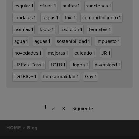
esquiar
1
cárcel
1
multas
1
sanciones
1
modales
1
reglas
1
taxi
1
comportamiento
1
normas
1
kioto
1
tradición
1
termales
1
agua
1
aguas
1
sostenibilidad
1
impuesto
1
novedades
1
mejoras
1
cuidado
1
JR
1
JR East Pass
1
LGTB
1
Japon
1
diversidad
1
LGTBIQ+
1
homsexualidad
1
Gay
1
1
2
3
Siguiente
HOME
Blog