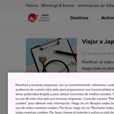
Prensa
Meetings & Events
Información de Adq
Destinos
Activ
Viajar a J
20 de Junio de 202
Planificar un viaj
tengas toda la info
Uno de los temas i
si los necesitáis du
Nosotros y terceras empresas, con su consentimiento, utilizamos cooki
audiencia de nuestro sitio web, para proporcionar una funcionalidad m
servir publicidad dirigida y para utilizar funciones de medios sociale
su uso de este sitio web con terceras empresas. Consulte nuestra "Polí
cookies" para obtener más información. Haga clic en "Aceptar todas las
uso de todas nuestras cookies. Por favor, haga clic en "Rechazar todas
todas nuestras cookies. Por favor, mueva el selector a activo si está 