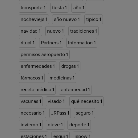
transporte
1
fiesta
1
año
1
nochevieja
1
año nuevo
1
típico
1
navidad
1
nuevo
1
tradiciones
1
ritual
1
Partners
1
Information
1
permisos aeropuerto
1
enfermedades
1
drogas
1
fármacos
1
medicinas
1
receta médica
1
enfermedad
1
vacunas
1
visado
1
qué necesito
1
necesario
1
JRPass
1
seguro
1
invierno
1
nieve
1
deporte
1
estaciones
1
esquí
1
japow
1