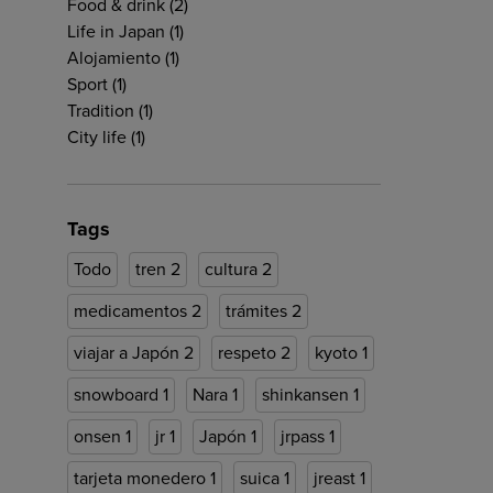
Food & drink
(2)
Life in Japan
(1)
Alojamiento
(1)
Sport
(1)
Tradition
(1)
City life
(1)
Tags
Todo
tren
2
cultura
2
medicamentos
2
trámites
2
viajar a Japón
2
respeto
2
kyoto
1
snowboard
1
Nara
1
shinkansen
1
onsen
1
jr
1
Japón
1
jrpass
1
tarjeta monedero
1
suica
1
jreast
1