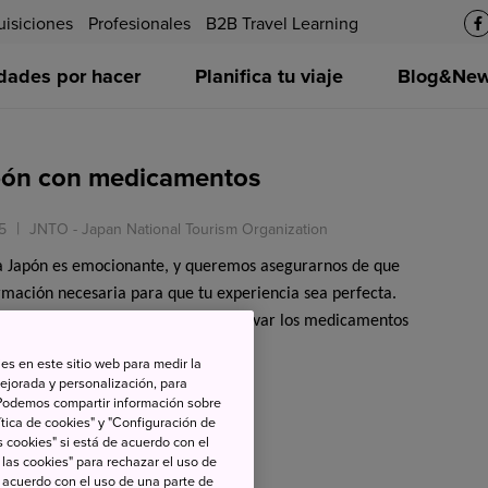
uisiciones
Profesionales
B2B Travel Learning
idades por hacer
Planifica tu viaje
Blog&News
apón con medicamentos
5
JNTO - Japan National Tourism Organization
e a Japón es emocionante, y queremos asegurarnos de que
rmación necesaria para que tu experiencia sea perfecta.
mportantes a considerar es cómo llevar los medicamentos
rante la estancia.
es en este sitio web para medir la
ejorada y personalización, para
s. Podemos compartir información sobre
tica de cookies" y "Configuración de
 cookies" si está de acuerdo con el
 las cookies" para rechazar el uso de
de acuerdo con el uso de una parte de