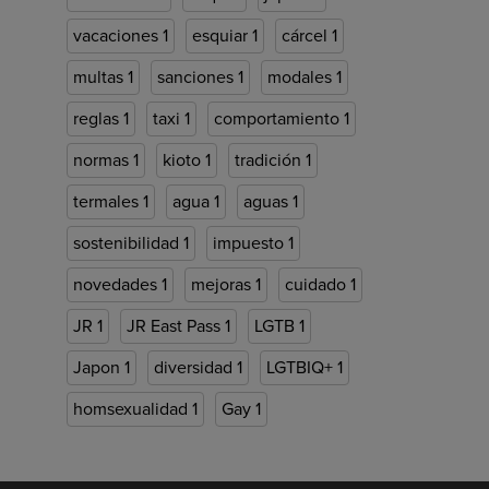
vacaciones
1
esquiar
1
cárcel
1
multas
1
sanciones
1
modales
1
reglas
1
taxi
1
comportamiento
1
normas
1
kioto
1
tradición
1
termales
1
agua
1
aguas
1
sostenibilidad
1
impuesto
1
novedades
1
mejoras
1
cuidado
1
JR
1
JR East Pass
1
LGTB
1
Japon
1
diversidad
1
LGTBIQ+
1
homsexualidad
1
Gay
1