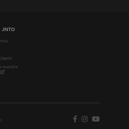
e JNTO
omos
 Japón
a nuestra
o