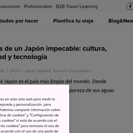
uisiciones
Profesionales
B2B Travel Learning
idades por hacer
Planifica tu viaje
Blog&News
s de un Japón impecable: cultura,
dad y tecnología
26
JNTO - Japan National Tourism Organization
é Japón es el país más limpio del mundo. Desde
as hasta baños tecnológicos y la pureza de sus aguas
es en este sitio web para medir la
ejorada y personalización, para
s. Podemos compartir información sobre
tica de cookies" y "Configuración de
 cookies" si está de acuerdo con el
 las cookies" para rechazar el uso de
de acuerdo con el uso de una parte de