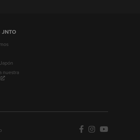
e JNTO
omos
 Japón
a nuestra
o