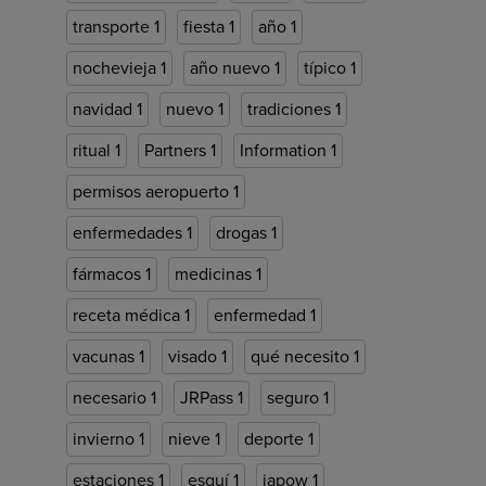
transporte
1
fiesta
1
año
1
nochevieja
1
año nuevo
1
típico
1
navidad
1
nuevo
1
tradiciones
1
ritual
1
Partners
1
Information
1
permisos aeropuerto
1
enfermedades
1
drogas
1
fármacos
1
medicinas
1
receta médica
1
enfermedad
1
vacunas
1
visado
1
qué necesito
1
necesario
1
JRPass
1
seguro
1
invierno
1
nieve
1
deporte
1
estaciones
1
esquí
1
japow
1