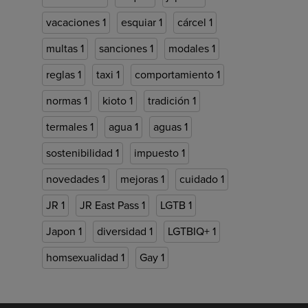
vacaciones
1
esquiar
1
cárcel
1
multas
1
sanciones
1
modales
1
reglas
1
taxi
1
comportamiento
1
normas
1
kioto
1
tradición
1
termales
1
agua
1
aguas
1
sostenibilidad
1
impuesto
1
novedades
1
mejoras
1
cuidado
1
JR
1
JR East Pass
1
LGTB
1
Japon
1
diversidad
1
LGTBIQ+
1
homsexualidad
1
Gay
1