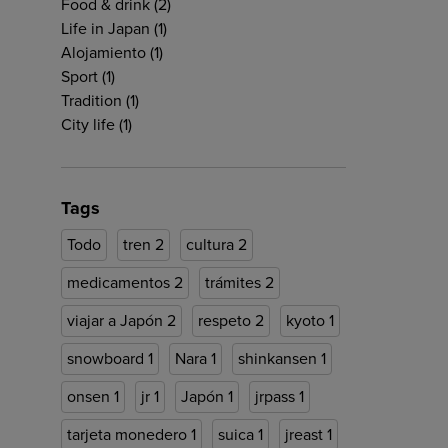
Food & drink
(2)
Life in Japan
(1)
Alojamiento
(1)
Sport
(1)
Tradition
(1)
City life
(1)
Tags
Todo
tren
2
cultura
2
medicamentos
2
trámites
2
viajar a Japón
2
respeto
2
kyoto
1
snowboard
1
Nara
1
shinkansen
1
onsen
1
jr
1
Japón
1
jrpass
1
tarjeta monedero
1
suica
1
jreast
1