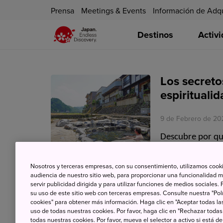
Prensa
Meetings & Events
Información de Adq
Destinos
Activ
Los secreto
espirituali
9 de Febrero de 20
Descubre por qu
rituales sintoíst
Nosotros y terceras empresas, con su consentimiento, utilizamos cooki
en Nara.
audiencia de nuestro sitio web, para proporcionar una funcionalidad m
servir publicidad dirigida y para utilizar funciones de medios sociale
su uso de este sitio web con terceras empresas. Consulte nuestra "Polí
cookies" para obtener más información. Haga clic en "Aceptar todas las
uso de todas nuestras cookies. Por favor, haga clic en "Rechazar todas
todas nuestras cookies. Por favor, mueva el selector a activo si está 